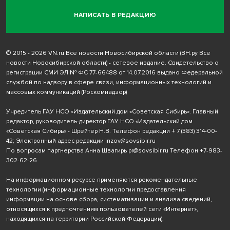
НАПИСАТЬ В РЕДАКЦИЮ
© 2015 - 2026 VN.ru Все новости Новосибирской области (ВН.ру Все
новости Новосибирской области) - сетевое издание. Свидетельство о
регистрации СМИ ЭЛ № ФС 77-66488 от 14.07.2016 выдано Федеральной
службой по надзору в сфере связи, информационных технологий и
массовых коммуникаций (Роскомнадзор)
Учредитель ГАУ НСО «Издательский дом «Советская Сибирь». Главный
редактор, руководитель-директор ГАУ НСО «Издательский дом
«Советская Сибирь» - Шрейтер Н.В. Телефон редакции
+ 7 (383) 314-00-
42
; Электронный адрес редакции
inzov@sovsibir.ru
По вопросам партнерства Анна Швагирь
pr@sovsibir.ru
Телефон
+7-983-
302-62-26
На информационном ресурсе применяются рекомендательные
технологии
(информационные технологии предоставления
информации на основе сбора, систематизации и анализа сведений,
относящихся к предпочтениям пользователей сети «Интернет»,
находящихся на территории Российской Федерации).