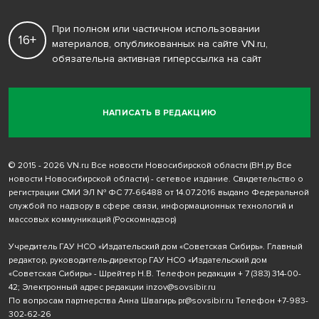
При полном или частичном использовании
16+
материалов, опубликованных на сайте VN.ru,
обязательна активная гиперссылка на сайт
НАПИСАТЬ В РЕДАКЦИЮ
© 2015 - 2026 VN.ru Все новости Новосибирской области (ВН.ру Все
новости Новосибирской области) - сетевое издание. Свидетельство о
регистрации СМИ ЭЛ № ФС 77-66488 от 14.07.2016 выдано Федеральной
службой по надзору в сфере связи, информационных технологий и
массовых коммуникаций (Роскомнадзор)
Учредитель ГАУ НСО «Издательский дом «Советская Сибирь». Главный
редактор, руководитель-директор ГАУ НСО «Издательский дом
«Советская Сибирь» - Шрейтер Н.В. Телефон редакции
+ 7 (383) 314-00-
42
; Электронный адрес редакции
inzov@sovsibir.ru
По вопросам партнерства Анна Швагирь
pr@sovsibir.ru
Телефон
+7-983-
302-62-26