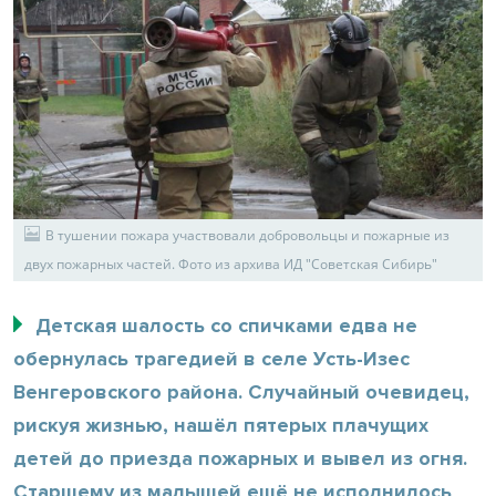
В тушении пожара участвовали добровольцы и пожарные из
двух пожарных частей. Фото из архива ИД "Советская Сибирь"
Детская шалость со спичками едва не
обернулась трагедией в селе Усть-Изес
Венгеровского района. Случайный очевидец,
рискуя жизнью, нашёл пятерых плачущих
детей до приезда пожарных и вывел из огня.
Старшему из малышей ещё не исполнилось