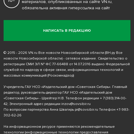
16+
материалов, опубликованных на сайте VN.ru,
обязательна активная гиперссылка на сайт
НАПИСАТЬ В РЕДАКЦИЮ
© 2015 - 2026 VN.ru Все новости Новосибирской области (ВН.ру Все
новости Новосибирской области) - сетевое издание. Свидетельство о
регистрации СМИ ЭЛ № ФС 77-66488 от 14.07.2016 выдано Федеральной
службой по надзору в сфере связи, информационных технологий и
массовых коммуникаций (Роскомнадзор)
Учредитель ГАУ НСО «Издательский дом «Советская Сибирь». Главный
редактор, руководитель-директор ГАУ НСО «Издательский дом
«Советская Сибирь» - Шрейтер Н.В. Телефон редакции
+ 7 (383) 314-00-
42
; Электронный адрес редакции
inzov@sovsibir.ru
По вопросам партнерства Анна Швагирь
pr@sovsibir.ru
Телефон
+7-983-
302-62-26
На информационном ресурсе применяются рекомендательные
технологии
(информационные технологии предоставления