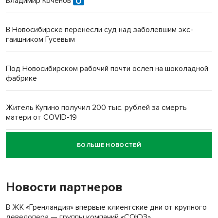
Владимир Коченов
В Новосибирске перенесли суд над заболевшим экс-
гаишником Гусевым
Под Новосибирском рабочий почти ослеп на шоколадной
фабрике
Житель Купино получил 200 тыс. рублей за смерть
матери от COVID-19
БОЛЬШЕ НОВОСТЕЙ
Новосибирский суд наказал водителя за смерть
пенсионерки на вокзале
Новости партнеров
В ЖК «Гренландия» впервые клиентские дни от крупного
девелопера — группы компаний «СОЮЗ»