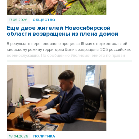
17.05.2026
ОБЩЕСТВО
Еще двое жителей Новосибирской
области возвращены из плена домой
В результате переговорного процесса 15 мая с подконтрольной
киевскому режиму территории были возвращены 205 российских
военнослужащих. По сообщению Уполномоченного по правам
человека в Новосибирской области, среди освобожденных
бойцов — двое наших земляков, которые в ближайшее время
смогут воссоединиться со своими семьями.
18.04.2026
ПОЛИТИКА