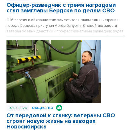
Офицер-разведчик с тремя наградами
стал замглавы Бердска по делам СВО
С 16 апреля к обязанностям заместителя главы администрации
города Бердска приступил Артём Бачурин. В новой должности
ветеран боевых действий и профессиональный разведчик будет
курировать вопросы поддержки участников специальной военной
операции и их семей, координируя работу социальных служб,
военкомата и медицинских учреждений.
07.04.2026
ОБЩЕСТВО
От передовой к станку: ветераны СВО
строят новую жизнь на заводах
Новосибирска