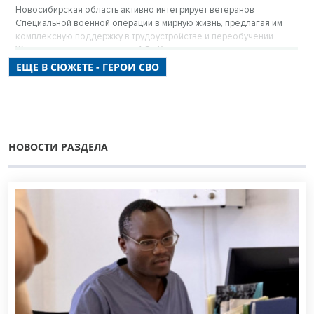
Новосибирская область активно интегрирует ветеранов
Специальной военной операции в мирную жизнь, предлагая им
комплексную поддержку в трудоустройстве и переобучении.
Журналисты посетили завод АО «Катод», где успешно трудится
участник СВО с инвалидностью Алексей Абрамов, ставший
ЕЩЕ В СЮЖЕТЕ - ГЕРОИ СВО
примером успешной адаптации благодаря вниманию властей и
работодателей.
НОВОСТИ РАЗДЕЛА