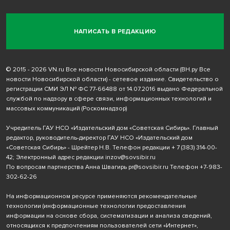
НАПИСАТЬ В РЕДАКЦИЮ
© 2015 - 2026 VN.ru Все новости Новосибирской области (ВН.ру Все
новости Новосибирской области) - сетевое издание. Свидетельство о
регистрации СМИ ЭЛ № ФС 77-66488 от 14.07.2016 выдано Федеральной
службой по надзору в сфере связи, информационных технологий и
массовых коммуникаций (Роскомнадзор)
Учредитель ГАУ НСО «Издательский дом «Советская Сибирь». Главный
редактор, руководитель-директор ГАУ НСО «Издательский дом
«Советская Сибирь» - Шрейтер Н.В. Телефон редакции
+ 7 (383) 314-00-
42
; Электронный адрес редакции
inzov@sovsibir.ru
По вопросам партнерства Анна Швагирь
pr@sovsibir.ru
Телефон
+7-983-
302-62-26
На информационном ресурсе применяются рекомендательные
технологии
(информационные технологии предоставления
информации на основе сбора, систематизации и анализа сведений,
относящихся к предпочтениям пользователей сети «Интернет»,