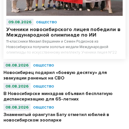
09.08.2026
ОБЩЕСТВО
Ученики новосибирского лицея победили в
Международной олимпиаде по ИИ
11-классники Михаил Вершинин и Семен Родионов из
Новосибирска получили золотые медали Международной
олимпиады по искусственному интеллекту. Ученики лицея №22
«Надежда Сибири» в составе российской сборной стали
абсолютными чемпионами соревнований.
08.08.2026
ОБЩЕСТВО
Новосибирец подарил «боевую десятку» для
эвакуации раненых на СВО
08.08.2026
ОБЩЕСТВО
В Новосибирске минздрав объявил бесплатную
диспансеризацию для 65-летних
08.08.2026
ОБЩЕСТВО
Знаменитый орангутан Бату отметил юбилей в
новосибирском зоопарке