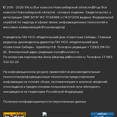
© 2015 - 2026 VN.ru Все новости Новосибирской области (ВН.ру Все
новости Новосибирской области) - сетевое издание. Свидетельство о
регистрации СМИ ЭЛ № ФС 77-66488 от 14.07.2016 выдано Федеральной
службой по надзору в сфере связи, информационных технологий и
массовых коммуникаций (Роскомнадзор)
Учредитель ГАУ НСО «Издательский дом «Советская Сибирь». Главный
редактор, руководитель-директор ГАУ НСО «Издательский дом
«Советская Сибирь» - Шрейтер Н.В. Телефон редакции
+ 7 (383) 314-00-
42
; Электронный адрес редакции
inzov@sovsibir.ru
По вопросам партнерства Анна Швагирь
pr@sovsibir.ru
Телефон
+7-983-
302-62-26
На информационном ресурсе применяются рекомендательные
технологии
(информационные технологии предоставления
информации на основе сбора, систематизации и анализа сведений,
относящихся к предпочтениям пользователей сети «Интернет»,
находящихся на территории Российской Федерации).
Политика конфиденциальности персональных данных