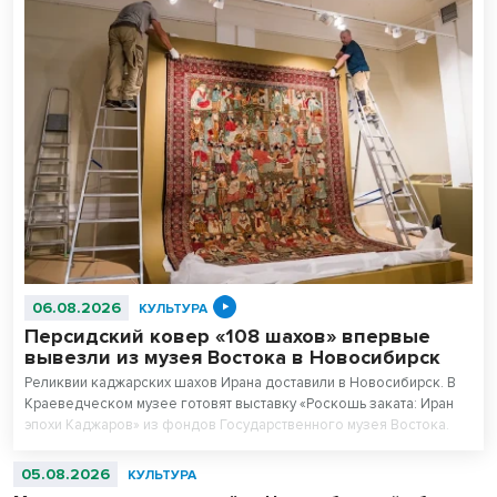
06.08.2026
КУЛЬТУРА
Персидский ковер «108 шахов» впервые
вывезли из музея Востока в Новосибирск
Реликвии каджарских шахов Ирана доставили в Новосибирск. В
Краеведческом музее готовят выставку «Роскошь заката: Иран
эпохи Каджаров» из фондов Государственного музея Востока.
Центральным экспонатом выставки станет персидский ковер,
сотканный для последнего шаха династии – 11-летнего Султан
05.08.2026
КУЛЬТУРА
Ахмад Шаха.