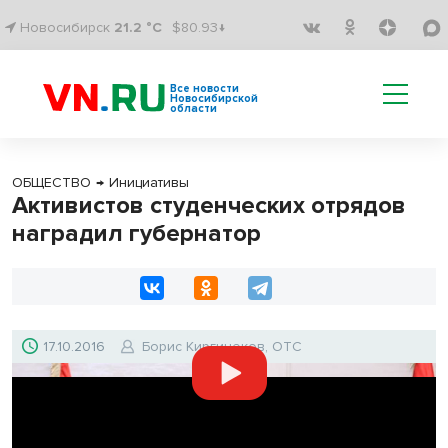
Новосибирск
21.2 °C
$80.93↓
Все новости
Новосибирской
области
ОБЩЕСТВО
→
Инициативы
Активистов студенческих отрядов
наградил губернатор
17.10.2016
Борис Киргинеков, ОТС