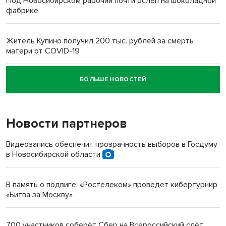
Под Новосибирском рабочий почти ослеп на шоколадной
фабрике
Житель Купино получил 200 тыс. рублей за смерть
матери от COVID-19
БОЛЬШЕ НОВОСТЕЙ
Новосибирский суд наказал водителя за смерть
пенсионерки на вокзале
Новости партнеров
Видеозапись обеспечит прозрачность выборов в Госдуму
в Новосибирской области
В память о подвиге: «Ростелеком» проведет кибертурнир
«Битва за Москву»
700 участников соберёт Сбер на Всероссийский слёт