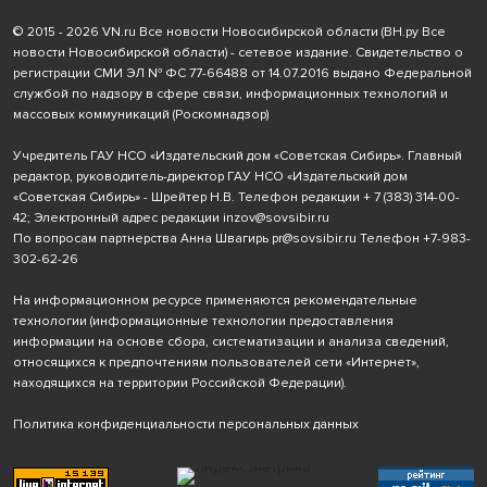
© 2015 - 2026 VN.ru Все новости Новосибирской области (ВН.ру Все
новости Новосибирской области) - сетевое издание. Свидетельство о
регистрации СМИ ЭЛ № ФС 77-66488 от 14.07.2016 выдано Федеральной
службой по надзору в сфере связи, информационных технологий и
массовых коммуникаций (Роскомнадзор)
Учредитель ГАУ НСО «Издательский дом «Советская Сибирь». Главный
редактор, руководитель-директор ГАУ НСО «Издательский дом
«Советская Сибирь» - Шрейтер Н.В. Телефон редакции
+ 7 (383) 314-00-
42
; Электронный адрес редакции
inzov@sovsibir.ru
По вопросам партнерства Анна Швагирь
pr@sovsibir.ru
Телефон
+7-983-
302-62-26
На информационном ресурсе применяются рекомендательные
технологии
(информационные технологии предоставления
информации на основе сбора, систематизации и анализа сведений,
относящихся к предпочтениям пользователей сети «Интернет»,
находящихся на территории Российской Федерации).
Политика конфиденциальности персональных данных