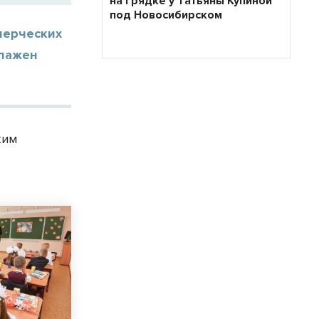
на грядке у Татьяны Купиной
под Новосибирском
мерческих
алажен
ким