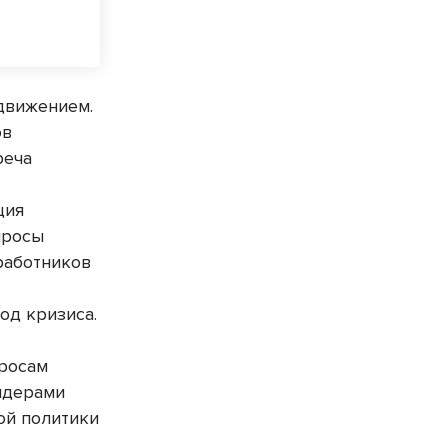
движением.
ов
реча
ция
просы
работников
од кризиса.
просам
идерами
ой политики