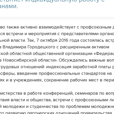
анами.
во также активно взаимодействует с профсоюзным 
ся встречи и мероприятия с представителями орган
ной власти. Так, 7 октября 2016 года состоялась вст
а Владимира Городецкого с расширенным активом
кой областной общественной организации «Федера
 Новосибирской области». Обсуждались важные во
трудовых отношений: индексация заработной платы 
сферы, введение профессиональных стандартов на
ях и в учреждениях, сохранение рабочих мест в пери
нистерства в работе конференций, семинаров по во
твия власти и общества, встречи с профсоюзными л
 молодежи и студенчества по проблемам молодежн
ют развитию партнерских отношений правительства