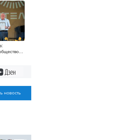
в:
общество
бласти –
адёжный
Дзен
ь новость