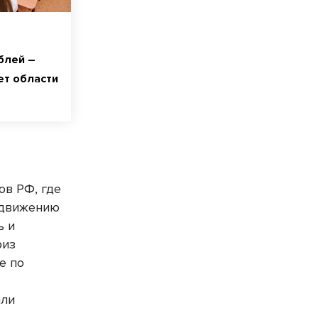
блей –
т области
ов РФ, где
ыдвижению
ь и
риз
е по
али