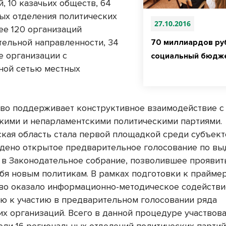
, 10 казачьих обществ, 64
ых отделения политических
27.10.2016
ее 120 организаций
тельной направленности, 34
70 миллиардов ру
е организации с
социальный бюдже
ной сетью местных
во поддерживает конструктивное взаимодействие с
кими и непарламентскими политическими партиями.
кая область стала первой площадкой среди субъект
дено открытое предварительное голосование по в
 в Законодательное собрание, позволившее проявит
ебя новым политикам. В рамках подготовки к прайме
во оказало информационно-методическое содействи
ю к участию в предварительном голосовании ряда
их организаций. Всего в данной процедуре участвов