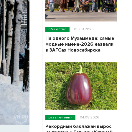
общество
05.08.2026
Ни одного Мухаммеда: самые
модные имена-2026 назвали
в ЗАГСах Новосибирска
развлечения
04.08.2026
Рекордный баклажан вырос