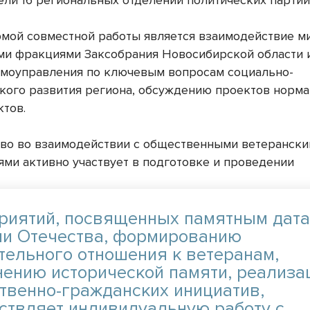
ели 16 региональных отделений политических партий
мой совместной работы является взаимодействие м
ми фракциями Заксобрания Новосибирской области 
амоуправления по ключевым вопросам социально-
кого развития региона, обсуждению проектов норм
ктов.
во во взаимодействии с общественными ветеранск
ями активно участвует в подготовке и проведении
риятий, посвященных памятным дат
ии Отечества, формированию
тельного отношения к ветеранам,
нению исторической памяти, реализа
твенно-гражданских инициатив,
ствляет индивидуальную работу с