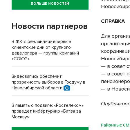
БОЛЬШЕ НОВОСТЕЙ
Новосибирс
СПРАВКА
Новости партнеров
Для органи
В ЖК «Гренландия» впервые
организаци
клиентские дни от крупного
координаци
девелопера — группы компаний
Новосибирс
«СОЮЗ»
— в совет 
— в совет 
Видеозапись обеспечит
пенсионеро
прозрачность выборов в Госдуму в
Новосибирской области
— в Новоси
Опубликова
В память о подвиге: «Ростелеком»
проведет кибертурнир «Битва за
Москву»
Районные С