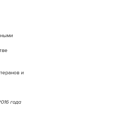
нными
тве
теранов и
2016 года