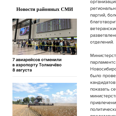
организаций
региональн
партий, бол
благотвори
ветерански
разветвлен
отделений.
Министерст
парламентс
Новосибирс
было прове
кандидатов
показать с
министерст
привлечени
политическ