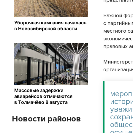
представит
Важной фор
с партийны
местного с
экономичес
правовых а
Министерст
организаци
мероп
истор
уважи
сохра
Новости районов
общес
осуще