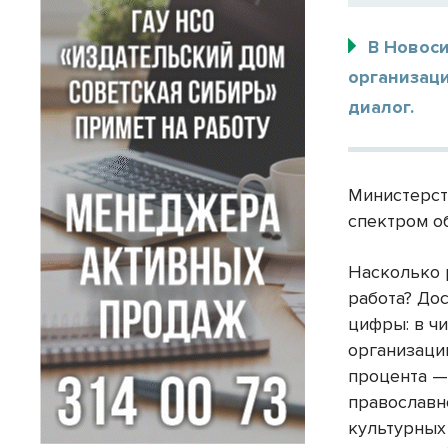
В Новос
организаци
диалог.
Министерст
спектром о
Насколько 
работа? До
цифры: в ч
организации
процента —
православн
культурных