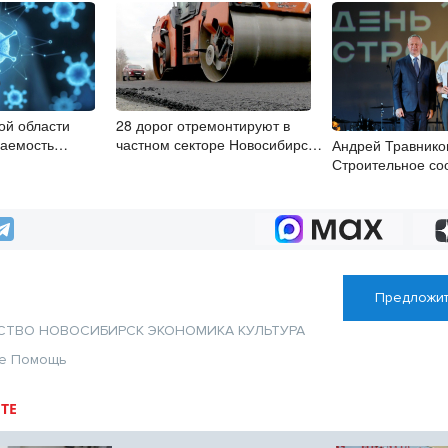
ой области
28 дорог отремонтируют в
ваемость
частном секторе Новосибирска
Андрей Травнико
ой инфекцией
в 2026 году
Строительное со
Новосибирской о
сплочённый и н
коллектив
Предложит
СТВО
НОВОСИБИРСК
ЭКОНОМИКА
КУЛЬТУРА
е
Помощь
ТЕ