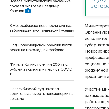
Чудеса Легостаевского заказника
ветер
показал охотовед Владимир
Коченов
В Новосибирске перенесли суд над
Министерст
заболевшим экс-гаишником Гусевым
Организуют
исполнитель
губернатор
Под Новосибирском рабочий почти
ослеп на шоколадной фабрике
Новосибирс
профсоюзов
социально-
Житель Купино получил 200 тыс.
рублей за смерть матери от COVID-
бюджетной 
19
предприяти
Новосибирский суд наказал
Участие ми
водителя за смерть пенсионерки на
взаимодейс
вокзале
работающей
способству