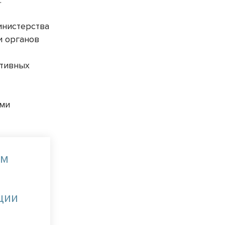
.
инистерства
и органов
ативных
ими
ам
ции