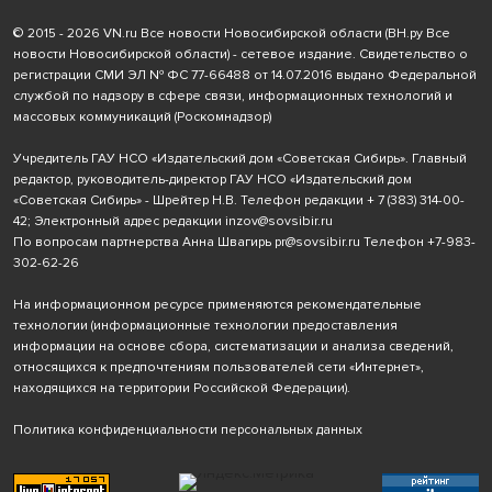
© 2015 - 2026 VN.ru Все новости Новосибирской области (ВН.ру Все
новости Новосибирской области) - сетевое издание. Свидетельство о
регистрации СМИ ЭЛ № ФС 77-66488 от 14.07.2016 выдано Федеральной
службой по надзору в сфере связи, информационных технологий и
массовых коммуникаций (Роскомнадзор)
Учредитель ГАУ НСО «Издательский дом «Советская Сибирь». Главный
редактор, руководитель-директор ГАУ НСО «Издательский дом
«Советская Сибирь» - Шрейтер Н.В. Телефон редакции
+ 7 (383) 314-00-
42
; Электронный адрес редакции
inzov@sovsibir.ru
По вопросам партнерства Анна Швагирь
pr@sovsibir.ru
Телефон
+7-983-
302-62-26
На информационном ресурсе применяются рекомендательные
технологии
(информационные технологии предоставления
информации на основе сбора, систематизации и анализа сведений,
относящихся к предпочтениям пользователей сети «Интернет»,
находящихся на территории Российской Федерации).
Политика конфиденциальности персональных данных