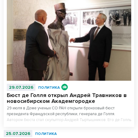
29.07.2026
ПОЛИТИКА
Бюст де Голля открыл Андрей Травников в
новосибирском Академгородке
29 июля в Доме ученых СО РАН открыли бронзовый бюст
президента Французской республики, генерала де Голля.
Автором бюста стал скульптор Андрей Тыртышников. Его де Голль
в военной фуражке уже есть в Музее армии в Париже, в
Центральном музее Великой Отечественной войны в Москве и
25.07.2026
ПОЛИТИКА
музее-панораме «Сталинградская битва» в Волгограде.