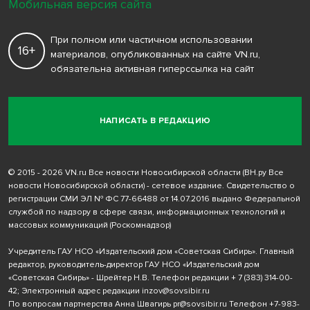
Мобильная версия сайта
При полном или частичном использовании
16+
материалов, опубликованных на сайте VN.ru,
обязательна активная гиперссылка на сайт
НАПИСАТЬ В РЕДАКЦИЮ
© 2015 - 2026 VN.ru Все новости Новосибирской области (ВН.ру Все
новости Новосибирской области) - сетевое издание. Свидетельство о
регистрации СМИ ЭЛ № ФС 77-66488 от 14.07.2016 выдано Федеральной
службой по надзору в сфере связи, информационных технологий и
массовых коммуникаций (Роскомнадзор)
Учредитель ГАУ НСО «Издательский дом «Советская Сибирь». Главный
редактор, руководитель-директор ГАУ НСО «Издательский дом
«Советская Сибирь» - Шрейтер Н.В. Телефон редакции
+ 7 (383) 314-00-
42
; Электронный адрес редакции
inzov@sovsibir.ru
По вопросам партнерства Анна Швагирь
pr@sovsibir.ru
Телефон
+7-983-