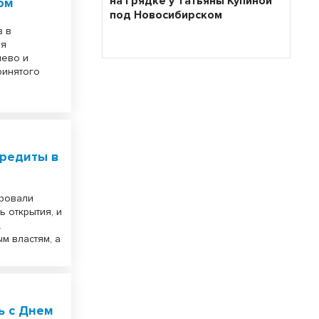
на грядке у Татьяны Купиной
ом
под Новосибирском
в в
ия
шево и
ринятого
кредиты в
ировали
ь открытия, и
.
м властям, а
ь с Днем