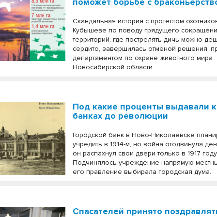
поможет борьбе с браконьерств
Скандальная история с протестом охотнико
Кубышеве по поводу грядущего сокращен
территорий, где пострелять дичь можно де
сердито, завершилась отменой решения, п
департаментом по охране животного мира
Новосибирской области.
Под какие проценты выдавали 
банках до революции
Городской банк в Ново-Николаевске план
учредить в 1914-м, но война отодвинула ден
он распахнул свои двери только в 1917 году
Подчинялось учреждение напрямую местны
его правление выбирала городская дума.
Спасателей принято поздравлят