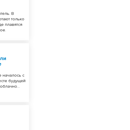
тель. В
отают только
де плавятся
ое.
шли
е
е началось с
есте будущей
езоблачно…