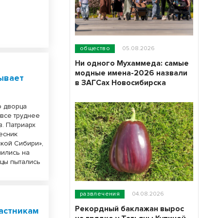
общество
05.08.2026
Ни одного Мухаммеда: самые
модные имена-2026 назвали
ывает
в ЗАГСах Новосибирска
о дворца
 все труднее
в. Патриарх
есник
ской Сибири»,
мились на
дцы пытались
развлечения
04.08.2026
Рекордный баклажан вырос
частникам