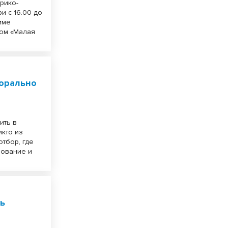
орико-
и с 16.00 до
тиме
зом «Малая
морально
ить в
икто из
отбор, где
зование и
нь