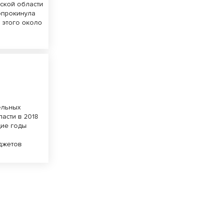
ской области
опрокинула
е этого около
ельных
асти в 2018
щие годы
ь
юджетов