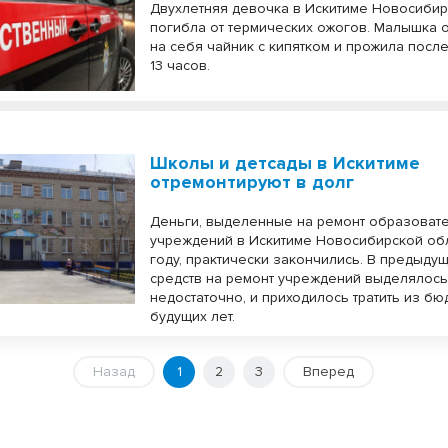
Двухлетняя девочка в Искитиме Новосибир
погибла от термических ожогов. Малышка 
на себя чайник с кипятком и прожила посл
13 часов.
Школы и детсады в Искитиме
отремонтируют в долг
Деньги, выделенные на ремонт образоват
учреждений в Искитиме Новосибирской обл
году, практически закончились. В предыду
средств на ремонт учреждений выделялос
недостаточно, и приходилось тратить из б
будущих лет.
Назад
1
2
3
Вперед