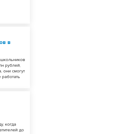
ов в
ч школьников
лн рублей,
, они смогут
е работать
у, когда
сетителей до