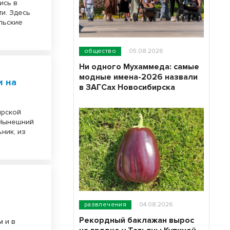
ись в
и. Здесь
ельские
общество
05.08.2026
Ни одного Мухаммеда: самые
модные имена-2026 назвали
и на
в ЗАГСах Новосибирска
ирской
 Нынешний
ник, из
развлечения
04.08.2026
Рекордный баклажан вырос
м и в