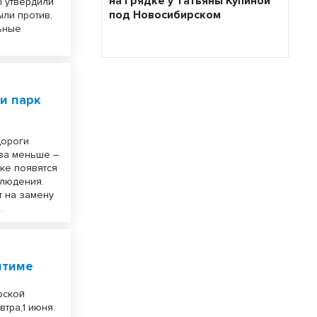
на грядке у Татьяны Купиной
ы утвердили
под Новосибирском
ыли против,
льные
 и парк
дороги
аза меньше –
рке появятся
людения.
т на замену
.
итиме
рской
втра,1 июня.