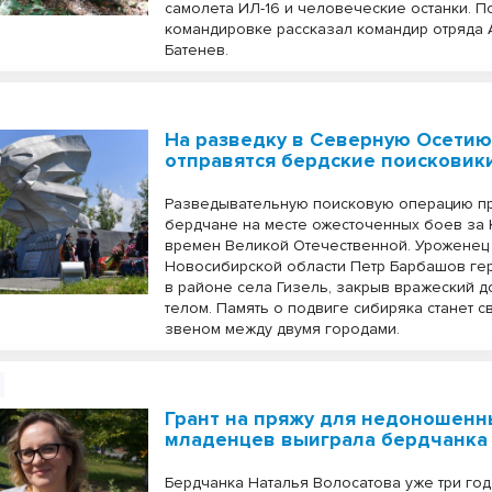
самолета ИЛ-16 и человеческие останки. П
командировке рассказал командир отряда
Батенев.
На разведку в Северную Осети
отправятся бердские поисковик
Разведывательную поисковую операцию п
бердчане на месте ожесточенных боев за 
времен Великой Отечественной. Уроженец
Новосибирской области Петр Барбашов ге
в районе села Гизель, закрыв вражеский д
телом. Память о подвиге сибиряка станет 
звеном между двумя городами.
Грант на пряжу для недоношенн
младенцев выиграла бердчанка
Бердчанка Наталья Волосатова уже три год