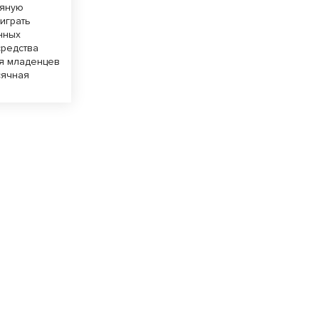
тяную
играть
нных
средства
ля младенцев
сячная