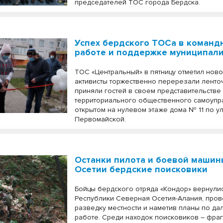
председателей ТОС города Бердска.
Успех бердского ТОСа в команд
работе и поддержке муниципал
ТОС «Центральный» в пятницу отметил ново
активисты торжественно перерезали ленто
приняли гостей в своем представительстве
территориального общественного самоупр
открытом на нулевом этаже дома № 11 по у
Первомайской.
Останки пилота и боевой машин
Осетии бердские поисковики
Бойцы бердского отряда «Кондор» вернули
Республики Северная Осетия-Алания, про
разведку местности и наметив планы по д
работе. Среди находок поисковиков – фра