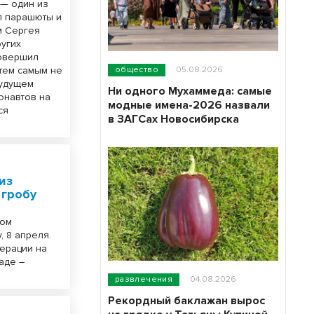
 — один из
л парашюты и
м Сергея
ругих
совершил
тем самым не
общество
05.08.2026
будущем
Ни одного Мухаммеда: самые
онавтов на
модные имена-2026 назвали
ся
в ЗАГСах Новосибирска
из
 гробу
ном
 8 апреля.
перации на
аде –
развлечения
04.08.2026
Рекордный баклажан вырос