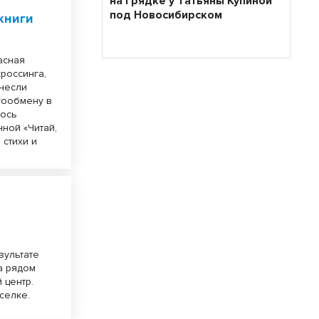
на грядке у Татьяны Купиной
под Новосибирском
книги
асная
кроссинга,
инесли
гообмену в
лось
ной «Читай,
 стихи и
зультате
а рядом
 центр.
селке.