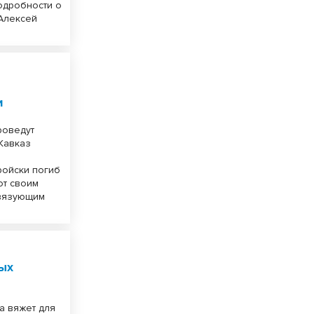
одробности о
 Алексей
ю
и
роведут
Кавказ
ройски погиб
от своим
связующим
ых
а вяжет для