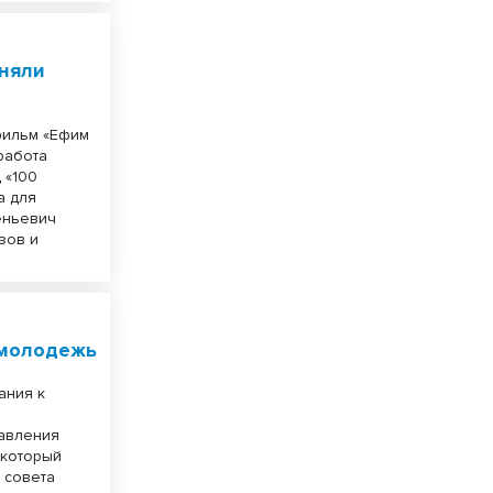
сняли
фильм «Ефим
работа
 «100
а для
еньевич
азов и
 молодежь
ания к
авления
 который
 совета