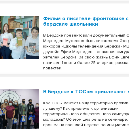
Фильм о писателе-фронтовике 
бердские школьники
В Бердске презентовали документальный 
Медведев. Мужество быть писателем». Это 
юнкоров «Школы телевидения Бердска» МЦ
друзей». Ефим Медведев – знаковая фигур
жителей Бердска. За свою жизнь Ефим Евг
написал 11 книг и более 25 очерков, расск
повестей.
В Бердске к ТОСам привлекают
Как ТОСы меняют нашу территорию прожив
лучшему? Как привлечь к организации
территориального общественного самоупр
молодежь? Об этом шла речь на семинаре,
прошел на прошлой неделе, по инициативе