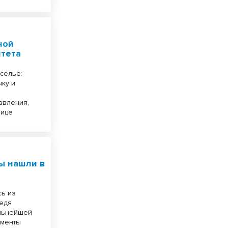
ной
итета
селье:
чку и
авления,
лице
ы нашли в
сь из
ведя
альнейшей
гменты