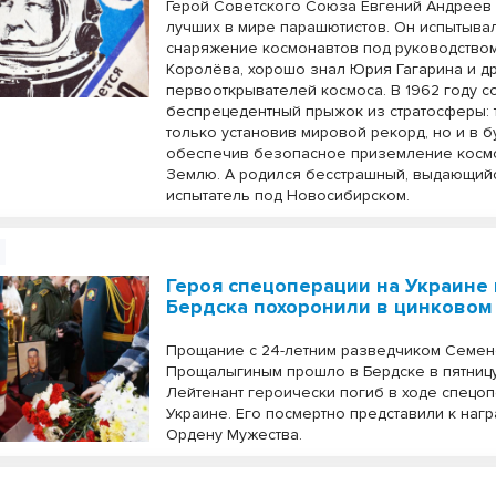
Герой Советского Союза Евгений Андреев
лучших в мире парашютистов. Он испытыва
снаряжение космонавтов под руководство
Королёва, хорошо знал Юрия Гагарина и д
первооткрывателей космоса. В 1962 году 
беспрецедентный прыжок из стратосферы: 
только установив мировой рекорд, но и в 
обеспечив безопасное приземление косм
Землю. А родился бесстрашный, выдающий
испытатель под Новосибирском.
Героя спецоперации на Украине 
Бердска похоронили в цинковом
Прощание с 24-летним разведчиком Семе
Прощалыгиным прошло в Бердске в пятницу,
Лейтенант героически погиб в ходе спецо
Украине. Его посмертно представили к нагр
Ордену Мужества.