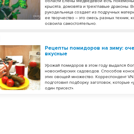
области Елены Медведевой есть покемоны,
крысята, домовята и трехглавые драконы. В
рукодельница создает из подручных матери
ее творчество – это смесь разных техник, 
освоила самостоятельно.
Рецепты помидоров на зиму: оч
вкусные
Урожай помидоров в этом году выдался бог
новосибирских садоводов. Способов конс
этих овощей множество. Корреспондент VN.
подготовил подборку заготовок, которые «
один присест».