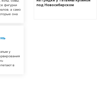
на грядке у Татьяны Купиной
 коты, совы,
под Новосибирском
се фигурки
алов, а само
которые она
ень
атым у
ервирования
ru
улетают в