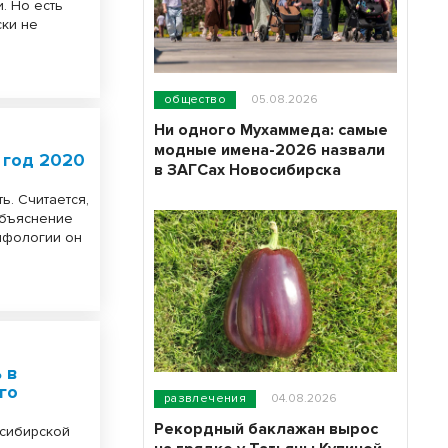
. Но есть
ски не
общество
05.08.2026
Ни одного Мухаммеда: самые
модные имена-2026 назвали
 год 2020
в ЗАГСах Новосибирска
ь. Считается,
объяснение
мифологии он
 в
го
развлечения
04.08.2026
Рекордный баклажан вырос
осибирской