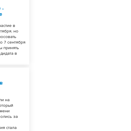
 -
е
частие в
тября, но
лосовать
по 7 сентября
ы принять
дидата в
ив
ли на
оторый
имени
олись за
ия стала