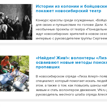
Истории из колонии и бойцовски
покажет новосибирский театр
Конкурс красоты среди осужденных, «Бойцо
для своих и путешествие по голове Дали. 
необычные проекты от театра «Понедельн
ждут новосибирских зрителей в новом сезо
интервью с руководителем труппы Сергее
«Найден! Жив!»: волонтеры «Лиз
осваивают новые методы поиск
пропавших
В новосибирском отряде «Лиза Алерт» поя
специалист, который помогает искать людей
этом, а также о том, как повысить шансы н
живым и стать волонтером движения, VN.ru
руководитель местного штаба отряда Алеся