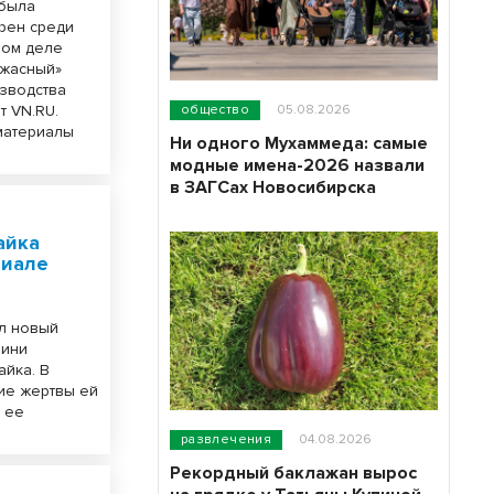
 была
ярен среди
мом деле
ужасный»
изводства
т VN.RU.
общество
05.08.2026
материалы
Ни одного Мухаммеда: самые
модные имена-2026 назвали
в ЗАГСах Новосибирска
айка
риале
ал новый
оини
айка. В
кие жертвы ей
я ее
.
развлечения
04.08.2026
Рекордный баклажан вырос