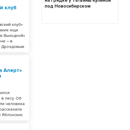
на грядке у Татьяны Купиной
под Новосибирском
й клуб
вский клуб»
Какие еще
ик Выходной»
не – в
м Дроздовым.
а Алерт»
а
вился
 в лесу. Об
айти человека
 рассказала
 Яблонских.