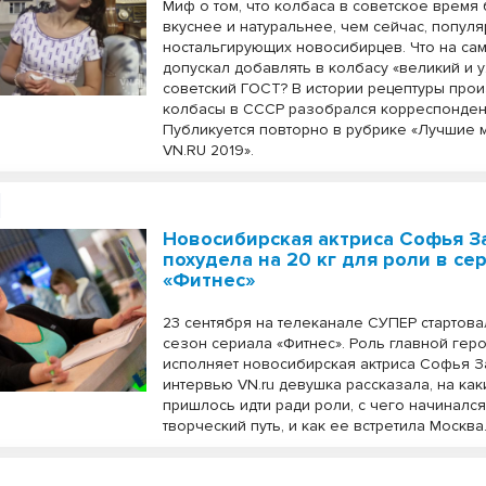
Миф о том, что колбаса в советское время
вкуснее и натуральнее, чем сейчас, попул
ностальгирующих новосибирцев. Что на са
допускал добавлять в колбасу «великий и 
советский ГОСТ? В истории рецептуры про
колбасы в СССР разобрался корреспонден
Публикуется повторно в рубрике «Лучшие 
VN.RU 2019».
Новосибирская актриса Софья З
похудела на 20 кг для роли в се
«Фитнес»
23 сентября на телеканале СУПЕР стартов
сезон сериала «Фитнес». Роль главной гер
исполняет новосибирская актриса Софья З
интервью VN.ru девушка рассказала, на ка
пришлось идти ради роли, с чего начиналс
творческий путь, и как ее встретила Москва