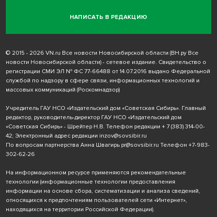
НАПИСАТЬ В РЕДАКЦИЮ
© 2015 - 2026 VN.ru Все новости Новосибирской области (ВН.ру Все
новости Новосибирской области) - сетевое издание. Свидетельство о
регистрации СМИ ЭЛ № ФС 77-66488 от 14.07.2016 выдано Федеральной
службой по надзору в сфере связи, информационных технологий и
массовых коммуникаций (Роскомнадзор)
Учредитель ГАУ НСО «Издательский дом «Советская Сибирь». Главный
редактор, руководитель-директор ГАУ НСО «Издательский дом
«Советская Сибирь» - Шрейтер Н.В. Телефон редакции
+ 7 (383) 314-00-
42
; Электронный адрес редакции
inzov@sovsibir.ru
По вопросам партнерства Анна Швагирь
pr@sovsibir.ru
Телефон
+7-983-
302-62-26
На информационном ресурсе применяются рекомендательные
технологии
(информационные технологии предоставления
информации на основе сбора, систематизации и анализа сведений,
относящихся к предпочтениям пользователей сети «Интернет»,
находящихся на территории Российской Федерации).