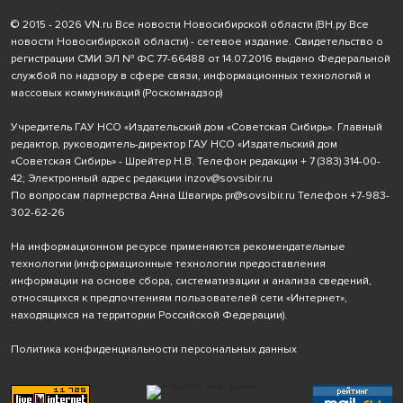
© 2015 - 2026 VN.ru Все новости Новосибирской области (ВН.ру Все
новости Новосибирской области) - сетевое издание. Свидетельство о
регистрации СМИ ЭЛ № ФС 77-66488 от 14.07.2016 выдано Федеральной
службой по надзору в сфере связи, информационных технологий и
массовых коммуникаций (Роскомнадзор)
Учредитель ГАУ НСО «Издательский дом «Советская Сибирь». Главный
редактор, руководитель-директор ГАУ НСО «Издательский дом
«Советская Сибирь» - Шрейтер Н.В. Телефон редакции
+ 7 (383) 314-00-
42
; Электронный адрес редакции
inzov@sovsibir.ru
По вопросам партнерства Анна Швагирь
pr@sovsibir.ru
Телефон
+7-983-
302-62-26
На информационном ресурсе применяются рекомендательные
технологии
(информационные технологии предоставления
информации на основе сбора, систематизации и анализа сведений,
относящихся к предпочтениям пользователей сети «Интернет»,
находящихся на территории Российской Федерации).
Политика конфиденциальности персональных данных