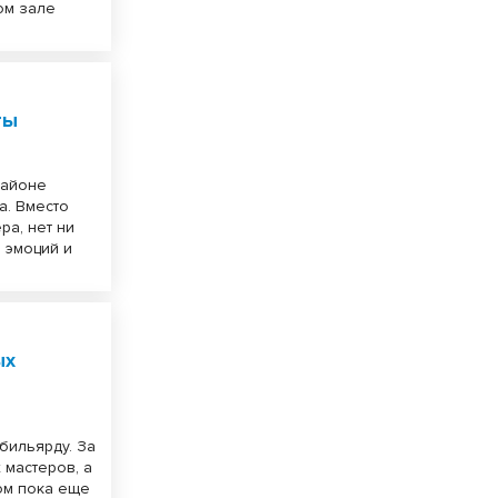
ом зале
ты
районе
а. Вместо
ра, нет ни
о эмоций и
ых
бильярду. За
 мастеров, а
ом пока еще