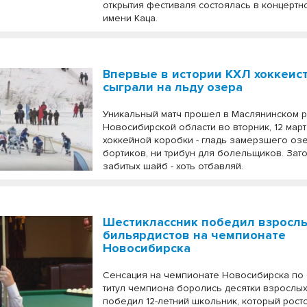
открытия фестиваля состоялась в концертн
имени Каца.
Впервые в истории КХЛ хоккеис
сыграли на льду озера
Уникальный матч прошел в Маслянинском 
Новосибирской области во вторник, 12 март
хоккейной коробки - гладь замерзшего озе
бортиков, ни трибун для болельщиков. Зат
забитых шайб - хоть отбавляй.
Шестиклассник победил взросл
бильярдистов на чемпионате
Новосибирска
Сенсация на чемпионате Новосибирска по 
титул чемпиона боролись десятки взрослых
победил 12-летний школьник, который рост