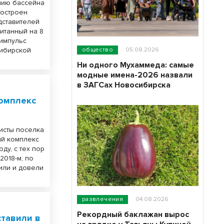
нию бассейна
построен
дставителей
читанный на 8
 импульс
сибирской
общество
05.08.2026
Ни одного Мухаммеда: самые
модные имена-2026 назвали
в ЗАГСах Новосибирска
омплекс
исты поселка
ый комплекс
ду, с тех пор
2018-м, по
или и довели
развлечения
04.08.2026
Рекордный баклажан вырос
тавили в