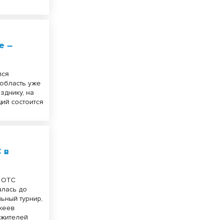
е –
лся
 область уже
зднику, на
ций состоится
 в
л ОТС
алась до
ьный турнир,
джеев
 жителей