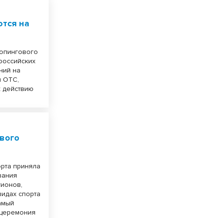
тся на
допингового
российских
ний на
ы ОТС,
к действию
вого
орта приняла
вания
гионов,
видах спорта
амый
 церемония