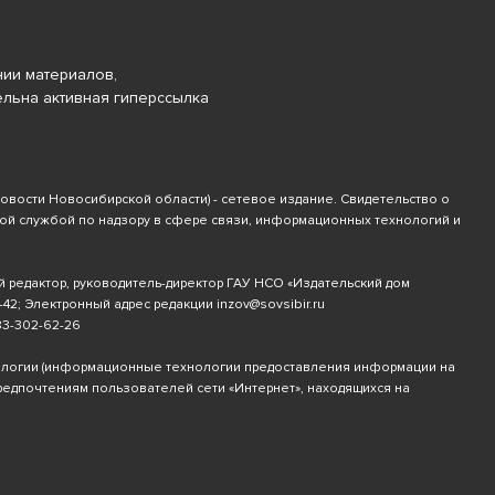
ии материалов,
ельна активная гиперссылка
новости Новосибирской области) - сетевое издание. Свидетельство о
ной службой по надзору в сфере связи, информационных технологий и
й редактор, руководитель-директор ГАУ НСО «Издательский дом
-42
; Электронный адрес редакции
inzov@sovsibir.ru
83-302-62-26
ологии
(информационные технологии предоставления информации на
предпочтениям пользователей сети «Интернет», находящихся на