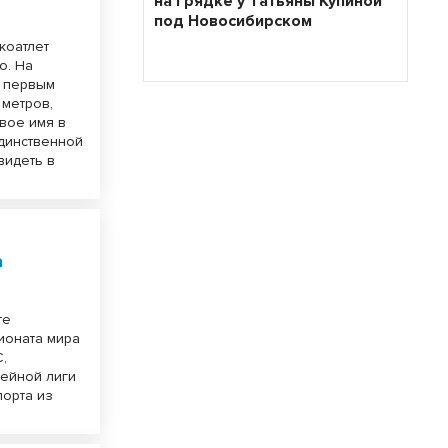
на грядке у Татьяны Купиной
под Новосибирском
коатлет
о. На
ц первым
 метров,
вое имя в
единственной
видеть в
а
те
ионата мира
С,
кейной лиги
порта из