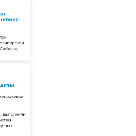
ал
чебная
 при
восибирской
Сибирь»,
ащиты
техническое
и
ы выполнили
истем
дены в