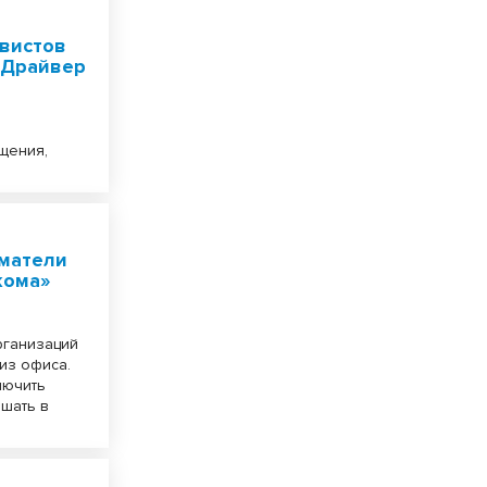
ивистов
«Драйвер
щения,
иматели
кома»
рганизаций
 из офиса.
лючить
ешать в