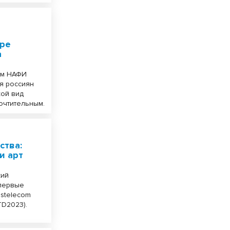
оре
а
ом НАФИ
я россиян
кой вид
очтительным.
ства:
и арт
кий
впервые
stelecom
TD2023).