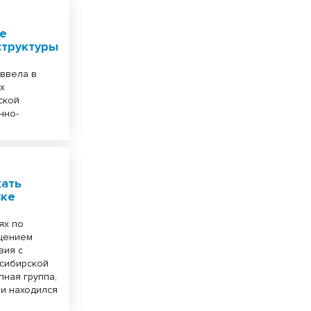
е
труктуры
 ввела в
х
ской
нно-
жать
ске
ях по
ищением
вия с
осибирской
пная группа,
 и находился