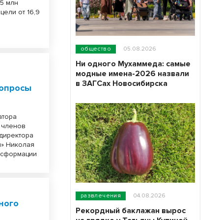
,5 млн
цели от 16,9
общество
05.08.2026
Ни одного Мухаммеда: самые
модные имена-2026 назвали
в ЗАГСах Новосибирска
вопросы
атора
 членов
 директора
м» Николая
нсформации
развлечения
04.08.2026
ного
Рекордный баклажан вырос