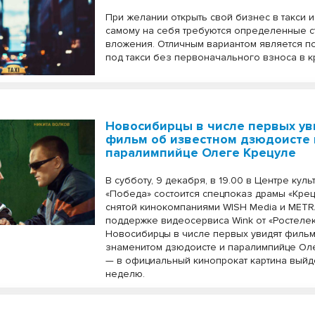
При желании открыть свой бизнес в такси и
самому на себя требуются определенные 
вложения. Отличным вариантом является п
под такси без первоначального взноса в к
Новосибирцы в числе первых ув
фильм об известном дзюдоисте 
паралимпийце Олеге Крецуле
В субботу, 9 декабря, в 19.00 в Центре куль
«Победа» состоится спецпоказ драмы «Крецул
снятой кинокомпаниями WISH Media и METR
поддержке видеосервиса Wink от «Ростеле
Новосибирцы в числе первых увидят фильм
знаменитом дзюдоисте и паралимпийце Ол
— в официальный кинопрокат картина выйд
неделю.