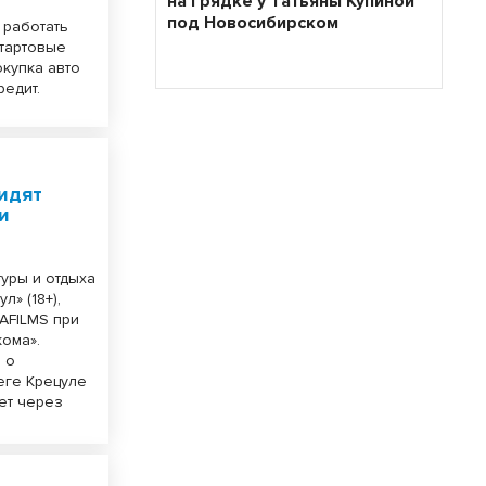
на грядке у Татьяны Купиной
под Новосибирском
 работать
стартовые
окупка авто
редит.
идят
и
туры и отдыха
» (18+),
AFILMS при
кома».
 о
еге Крецуле
ет через