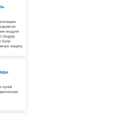
ль
настоящее
 одним из
ние модуля
 (Supply
 Solar
ивную защиту
ряды
е путей
уденческих