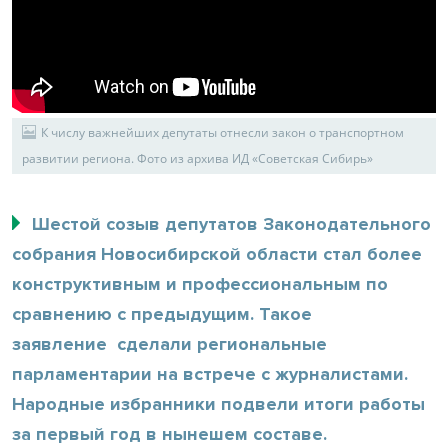
К числу важнейших депутаты отнесли закон о транспортном
развитии региона. Фото из архива ИД «Советская Сибирь»
Шестой созыв депутатов Законодательного
собрания Новосибирской области стал более
конструктивным и профессиональным по
сравнению с предыдущим. Такое
заявление сделали региональные
парламентарии на встрече с журналистами.
Народные избранники подвели итоги работы
за первый год в нынешем составе.