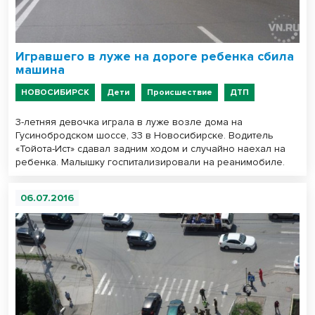
Игравшего в луже на дороге ребенка сбила
машина
НОВОСИБИРСК
Дети
Происшествие
ДТП
3-летняя девочка играла в луже возле дома на
Гусинобродском шоссе, 33 в Новосибирске. Водитель
«Тойота-Ист» сдавал задним ходом и случайно наехал на
ребенка. Малышку госпитализировали на реанимобиле.
06.07.2016