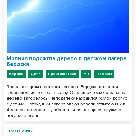
Молния подожгла дерево в детском лагере
Бердска
Бердск
Дети
Происшествие
ЧП
Пожары
Вчера вечером в детском лагере в Бердске во время
грозы молния попала в сосну. От электрического разряда
дерево загорелось. Неподалеку находился жилой корпус
с детьми. Сотрудники лагеря эвакуировали отдыхающих в
безопасное место, а добровольная пожарная дружина
потушила огонь.
07.07.2016