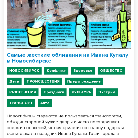
Самые жесткие обливания на Ивана Купалу
в Новосибирске
НОВОСИБИРСК
Конфликт
Здоровье
ОБЩЕСТВО
Дети
ПРОИСШЕСТВИЯ
Предупреждение
РАЗВЛЕЧЕНИЯ
Праздники
КУЛЬТУРА
Экстрим
ТРАНСПОРТ
Авто
Новосибирцы стараются не пользоваться транспортом,
обходят стороной чужие дворы и часто посматривают
вверх из опасений, что им прилетит на голову вздорная
«капитошка» в праздник Ивана Купалы. Гости города в