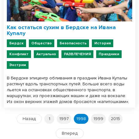
Как остаться сухим в Бердске на Ивана
Купалу
Бердск
Общество
Безопасность
История
Конфликт
Актуально
РАЗВЛЕЧЕНИЯ
Праздники
Экстрим
В Бердске эпицентр обливания в праздник Ивана Купалы
растянут вдоль транспортных путей. Больше всего воды
льется на остановках общественного транспорта, в
маршрутках, из проезжающих машин и даже на вокзале.
Из окон верхних этажей домов бросаются «капитошками».
Назад
1
1997
1998
1999
2015
Вперед