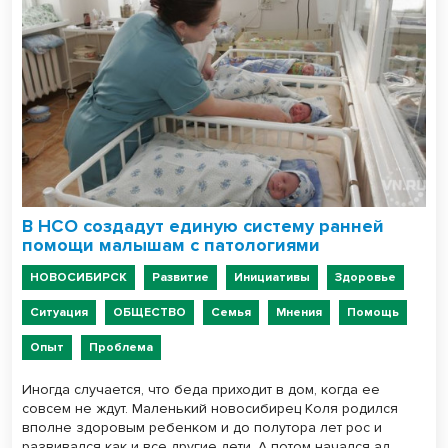
В НСО создадут единую систему ранней
помощи малышам с патологиями
НОВОСИБИРСК
Развитие
Инициативы
Здоровье
Ситуация
ОБЩЕСТВО
Семья
Мнения
Помощь
Опыт
Проблема
Иногда случается, что беда приходит в дом, когда ее
совсем не ждут. Маленький новосибирец Коля родился
вполне здоровым ребенком и до полутора лет рос и
развивался как и все другие дети. А потом начался ад.