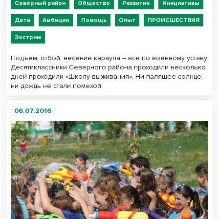
Северный район
Общество
Развитие
Инициативы
Дети
Амбиции
Помощь
Опыт
ПРОИСШЕСТВИЯ
Экстрим
Подъем, отбой, несение караула – все по военному уставу.
Десятиклассники Северного района проходили несколько
дней проходили «Школу выживания». Ни палящее солнце,
ни дождь не стали помехой.
06.07.2016