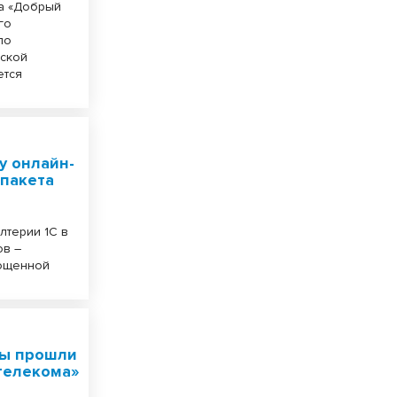
а «Добрый
го
по
рской
ется
у онлайн-
 пакета
лтерии 1С в
ов –
рощенной
ры прошли
телекома»