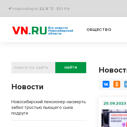
Новосибирск
22.9 °C
$81.41↑
Все новости
ОБЩЕСТВО
Новосибирской
области
Новост
НАЙТИ
Новости
Новосибирский пенсионер насмерть
25.09.2023
забил тростью пьющего сына
подруги