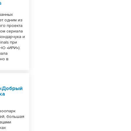
s
шанных
ет одним из
ого проекта
вом сериала
Бондарчука и
inals при
НО «ИРИ»).
иала
вно в
 «Добрый
ка
зоопарк
ей, большая
овцами
ках