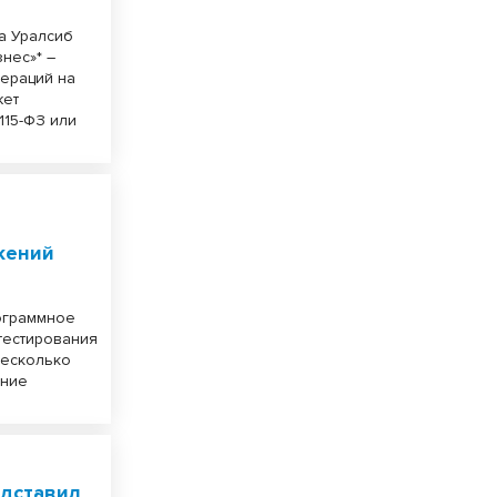
а Уралсиб
нес»* –
пераций на
жет
115-ФЗ или
жений
ограммное
тестирования
несколько
ание
едставил