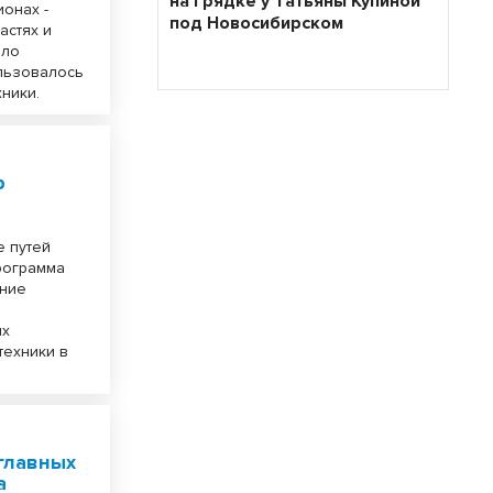
на грядке у Татьяны Купиной
онах -
под Новосибирском
астях и
ыло
ользовалось
ники.
р
е путей
рограмма
ание
ых
техники в
главных
а