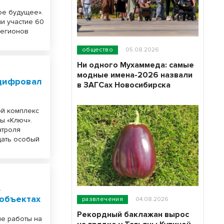
я
ое будущее».
и участие 60
регионов
общество
05.08.2026
Ни одного Мухаммеда: самые
модные имена-2026 назвали
оцифровал
в ЗАГСах Новосибирска
ой комплекс
ы «Ключ».
нтроля
дать особый
»
объектах
развлечения
04.08.2026
Рекордный баклажан вырос
е работы на