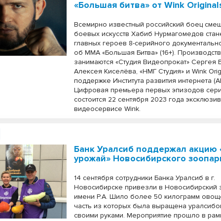
«Большая битва» от Wink Original
Всемирно известный российский боец сме
боевых искусств Хабиб Нурмагомедов стан
главных героев 8-серийного документальн
об ММА «Большая Битва» (16+). Производст
занимаются «Студия Видеопрокат» Сергея 
Алексея Киселёва, «НМГ Студия» и Wink Orig
поддержке Института развития интернета (А
Цифровая премьера первых эпизодов сер
состоится 22 сентября 2023 года эксклюзи
видеосервисе Wink.
Банк Уралсиб поддержал акцию
урожай» Новосибирского зоопар
14 сентября сотрудники Банка Уралсиб в г.
Новосибирске привезли в Новосибирский 
имени Р.А. Шило более 50 килограмм овощ
часть из которых была выращена уралсиб
своими руками. Мероприятие прошло в рам