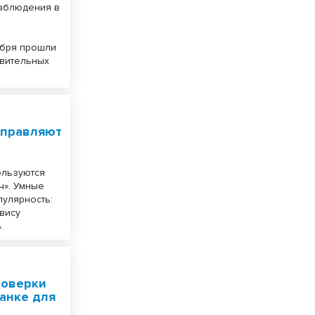
наблюдения в
тября прошли
авительных
управляют
ользуются
ч». Умные
пулярность:
вису
.
роверки
банке для