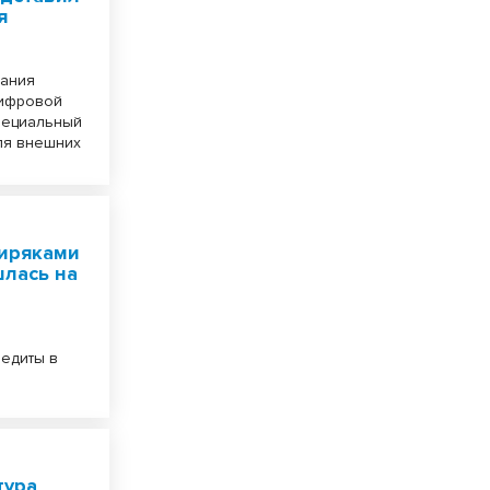
я
пания
цифровой
пециальный
для внешних
биряками
лась на
и
едиты в
тура