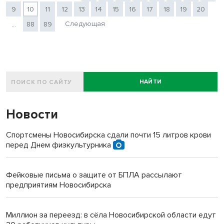
9
10
11
12
13
14
15
16
17
18
19
20
Следующая
...
88
89
НАЙТИ
Новости
Спортсмены Новосибирска сдали почти 15 литров крови
перед Днем физкультурника
Фейковые письма о защите от БПЛА рассылают
предприятиям Новосибирска
Миллион за переезд: в сёла Новосибирской области едут