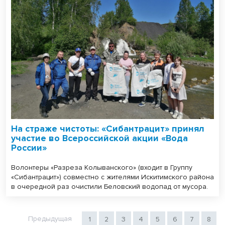
На страже чистоты: «Сибантрацит» принял
участие во Всероссийской акции «Вода
России»
Волонтеры «Разреза Колыванского» (входит в Группу
«Сибантрацит») совместно с жителями Искитимского района
в очередной раз очистили Беловский водопад от мусора.
Предыдущая
1
2
3
4
5
6
7
8