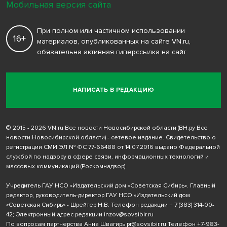
Мобильная версия сайта
При полном или частичном использовании
16+
материалов, опубликованных на сайте VN.ru,
обязательна активная гиперссылка на сайт
НАПИСАТЬ В РЕДАКЦИЮ
© 2015 - 2026 VN.ru Все новости Новосибирской области (ВН.ру Все
новости Новосибирской области) - сетевое издание. Свидетельство о
регистрации СМИ ЭЛ № ФС 77-66488 от 14.07.2016 выдано Федеральной
службой по надзору в сфере связи, информационных технологий и
массовых коммуникаций (Роскомнадзор)
Учредитель ГАУ НСО «Издательский дом «Советская Сибирь». Главный
редактор, руководитель-директор ГАУ НСО «Издательский дом
«Советская Сибирь» - Шрейтер Н.В. Телефон редакции
+ 7 (383) 314-00-
42
; Электронный адрес редакции
inzov@sovsibir.ru
По вопросам партнерства Анна Швагирь
pr@sovsibir.ru
Телефон
+7-983-