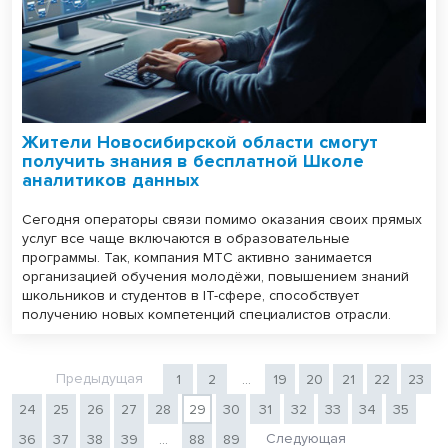
Жители Новосибирской области смогут
получить знания в бесплатной Школе
аналитиков данных
Сегодня операторы связи помимо оказания своих прямых
услуг все чаще включаются в образовательные
программы. Так, компания МТС активно занимается
организацией обучения молодёжи, повышением знаний
школьников и студентов в IT-сфере, способствует
получению новых компетенций специалистов отрасли.
Предыдущая
1
2
...
19
20
21
22
23
24
25
26
27
28
29
30
31
32
33
34
35
Следующая
36
37
38
39
...
88
89