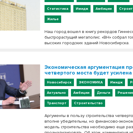
Статистика
Имидж
Амбиции
Строит
Жилье
Наш город вошел в книгу рекордов Гиннес
быстрорастущий мегаполис. «ВН» собрал то
высоких городских зданий Новосибирска.
Экономическая аргументация пр
четвертого моста будет усилена
Новосибирск
ЭКОНОМИКА
Имидж
Р
Актуально
Амбиции
Деньги
Решени
Транспорт
Строительство
Аргументы в пользу строительства четверт
вполне убедительны, но финансово-эконо
модель строительства необходимо еще ра
проанализировать. Об этом, комментируя и