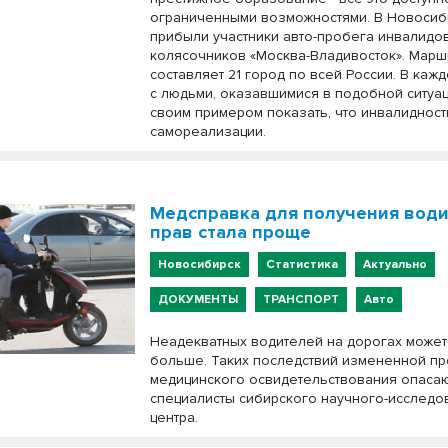
ограниченными возможностями. В Новосиб
прибыли участники авто-пробега инвалидо
колясочников «Москва-Владивосток». Марш
составляет 21 город по всей России. В кажд
с людьми, оказавшимися в подобной ситуац
своим примером показать, что инвалидност
самореализации.
Медсправка для получения води
прав стала проще
Новосибирск
Статистика
Актуально
ДОКУМЕНТЫ
ТРАНСПОРТ
Авто
Неадекватных водителей на дорогах может 
больше. Таких последствий измененной п
медицинского освидетельствования опаса
специалисты сибирского научного-исследо
центра.