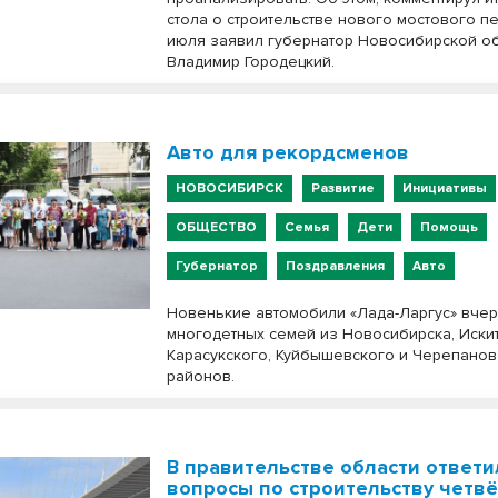
стола о строительстве нового мостового пе
июля заявил губернатор Новосибирской о
Владимир Городецкий.
Авто для рекордсменов
НОВОСИБИРСК
Развитие
Инициативы
ОБЩЕСТВО
Семья
Дети
Помощь
Губернатор
Поздравления
Авто
Новенькие автомобили «Лада-Ларгус» вчер
многодетных семей из Новосибирска, Иски
Карасукского, Куйбышевского и Черепанов
районов.
В правительстве области ответи
вопросы по строительству четв