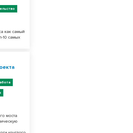
ельство
са как самый
п-10 самых
оекта
абота
я
ого моста
мическую
з
тоги круглого