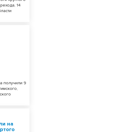
рехода, 14
бласти
а получили 9
тимского,
ского
ли на
ёртого