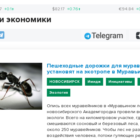
17
+0.1↑
$82.17
+0.76↑
€94.84
+
и экономики
Telegram
Пешеходные дорожки для мура
установят на экотропе в Муравь
НОВОСИБИРСК
Имидж
Инициативы
Экология
Опись всех муравейников в «Муравьином л
новосибирского Академгородка провели в
экологи. Всего на километровом участке, г
смешиваются сосновый и березовый леса, 
около 250 муравейников. Чтобы лес не ра
воздействия человека, потоки гуляющих 