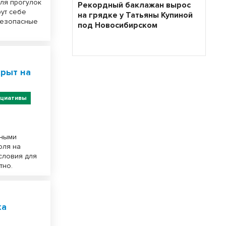
для прогулок
Рекордный баклажан вырос
рут себе
на грядке у Татьяны Купиной
безопасные
под Новосибирском
рыт на
ициативы
нными
юля на
условия для
тно.
ка