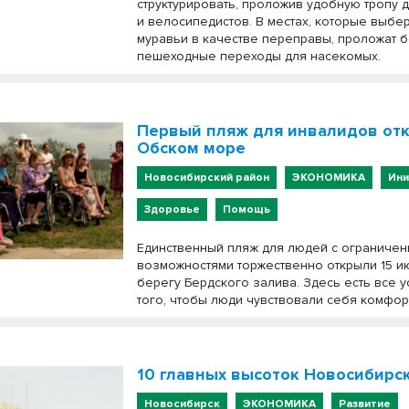
структурировать, проложив удобную тропу 
и велосипедистов. В местах, которые выбе
муравьи в качестве переправы, проложат 
пешеходные переходы для насекомых.
Первый пляж для инвалидов отк
Обском море
Новосибирский район
ЭКОНОМИКА
Ин
Здоровье
Помощь
Единственный пляж для людей с ограниче
возможностями торжественно открыли 15 и
берегу Бердского залива. Здесь есть все 
того, чтобы люди чувствовали себя комфор
10 главных высоток Новосибирс
Новосибирск
ЭКОНОМИКА
Развитие