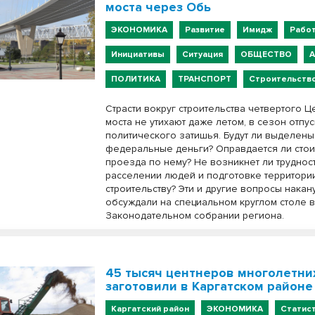
моста через Обь
ЭКОНОМИКА
Развитие
Имидж
Рабо
Инициативы
Ситуация
ОБЩЕСТВО
ПОЛИТИКА
ТРАНСПОРТ
Строительств
Страсти вокруг строительства четвертого 
моста не утихают даже летом, в сезон отпу
политического затишья. Будут ли выделены
федеральные деньги? Оправдается ли сто
проезда по нему? Не возникнет ли труднос
расселении людей и подготовке территори
строительству? Эти и другие вопросы накан
обсуждали на специальном круглом столе 
Законодательном собрании региона.
45 тысяч центнеров многолетни
заготовили в Каргатском районе
Каргатский район
ЭКОНОМИКА
Статис