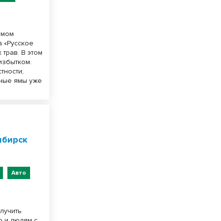
амом
а «Русское
трав. В этом
избытком.
тности,
сные ямы уже
-
ибирск
Авто
олучить
о и людям с