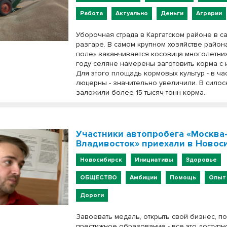
Работа
Актуально
Деньги
Аграрии
Уборочная страда в Каргатском районе в с
разгаре. В самом крупном хозяйстве район
поле» заканчивается косовица многолетних 
году селяне намерены заготовить корма с 
Для этого площадь кормовых культур - в час
люцерны - значительно увеличили. В сило
заложили более 15 тысяч тонн корма.
Участники автопробега «Москва
Владивосток» приехали в Новос
Новосибирск
Инициативы
Здоровье
ОБЩЕСТВО
Амбиции
Помощь
Опыт
Дороги
Завоевать медаль, открыть свой бизнес, п
престижное образование - все это доступн