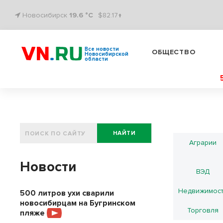
Новосибирск
19.6 °C
$82.17↑
Все новости
ОБЩЕСТВО
Новосибирской
области
НАЙТИ
Аграрии
Новости
ВЭД
Недвижимос
500 литров ухи сварили
новосибирцам на Бугринском
Торговля
пляже