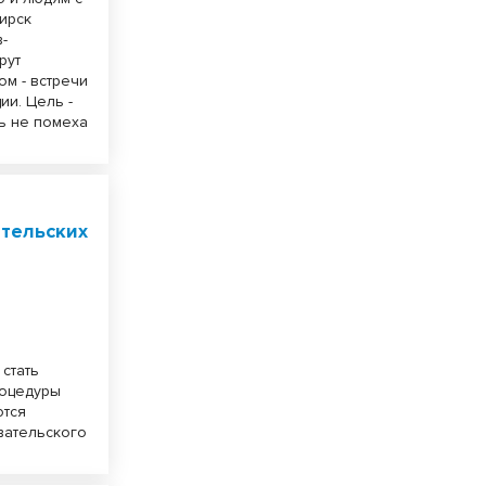
ирск
в-
рут
ом - встречи
ии. Цель -
ь не помеха
тельских
стать
роцедуры
ются
вательского