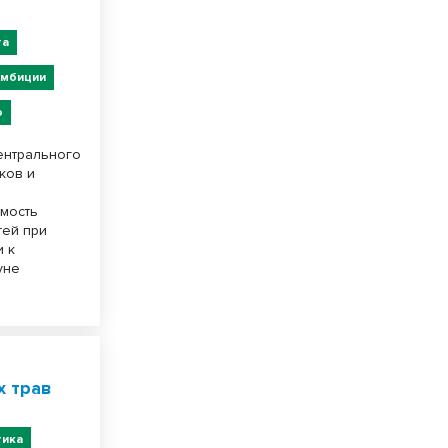
та
Амбиции
о
Центрального
сков и
имость
тей при
и к
уне
в
х трав
тика