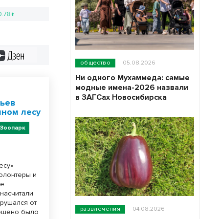
0.78↑
Дзен
общество
05.08.2026
Ни одного Мухаммеда: самые
модные имена-2026 назвали
в ЗАГСах Новосибирска
вьев
ином лесу
Зоопарк
есу»
олонтеры и
де
насчитали
зрушался от
развлечения
04.08.2026
решено было