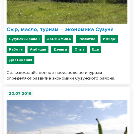
Сыр, масло, туризм – экономика Сузуна
Сузунский район
ЭКОНОМИКА
Развитие
Имидж
Работа
Амбиции
Деньги
Опыт
Еда
Достижения
Сельскохозяйственное производство и туризм
определяют развитие экономики Сузунского района.
20.07.2016