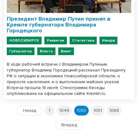
Президент Владимир Путин принял в
Кремле губернатора Владимира
Городецкого
НОВОСИБИРСК
Развитие
Статистика
Имидж
Губернатор
Власть
Визит
В ходе рабочей встречи с Владимиром Путиным,
губернатор Владимир Городецкий рассказал Президенту
РФ о ситуации в экономике Новосибирской области, о
приросте населения, и о выполнении майских указов.
Встреча прошла 18 июля. Стенограмма беседы
опубликована на официальном сайте Kremlin.ru.
Назад
1
1049
1050
1051
1068
Вперед