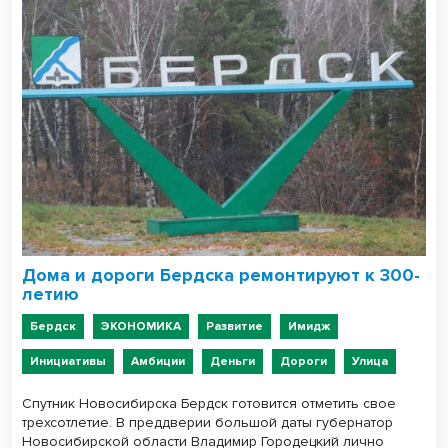
Дома и дороги Бердска ремонтируют к 300-
летию
Бердск
ЭКОНОМИКА
Развитие
Имидж
Инициативы
Амбиции
Деньги
Дороги
Улица
Спутник Новосибирска Бердск готовится отметить свое
трехсотлетие. В преддверии большой даты губернатор
Новосибирской области Владимир Городецкий лично