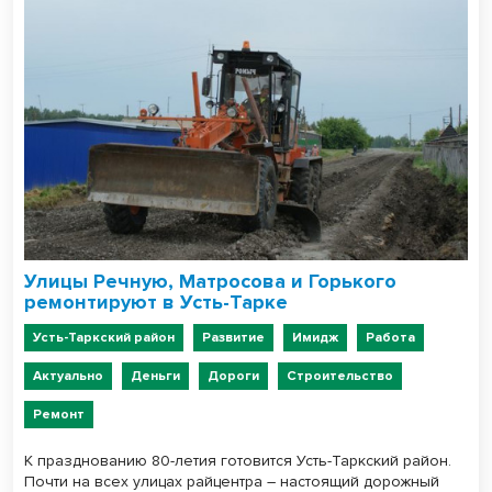
Улицы Речную, Матросова и Горького
ремонтируют в Усть-Тарке
Усть-Таркский район
Развитие
Имидж
Работа
Актуально
Деньги
Дороги
Строительство
Ремонт
К празднованию 80-летия готовится Усть-Таркский район.
Почти на всех улицах райцентра – настоящий дорожный