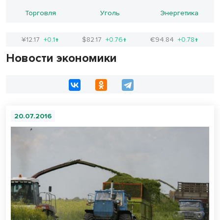
Торговля
Уголь
Энергетика
¥12.17
+0.1↑
$82.17
+0.76↑
€94.84
+0.78↑
Новости экономики
20.07.2016