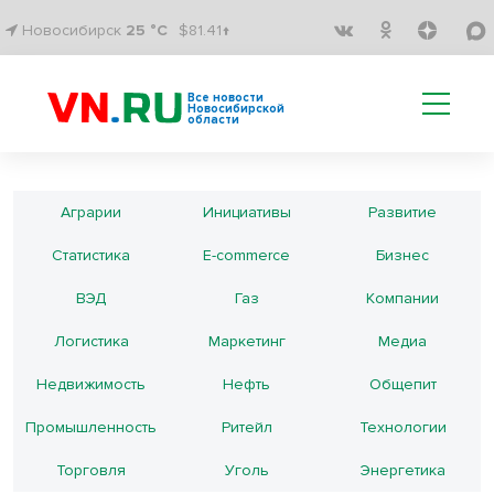
Новосибирск
25 °C
$81.41↑
Все новости
Новосибирской
области
Аграрии
Инициативы
Развитие
Статистика
E-commerce
Бизнес
ВЭД
Газ
Компании
Логистика
Маркетинг
Медиа
Недвижимость
Нефть
Общепит
Промышленность
Ритейл
Технологии
Торговля
Уголь
Энергетика