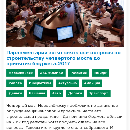
Парламентарии хотят снять все вопросы по
строительству четвертого моста до
принятия бюджета-2017
Новосибирск
ЭКОНОМИКА
Развитие
Имидж
Работа
Инициативы
Актуально
Амбиции
Деньги
Решения
Авто
Дороги
Транспорт
Четвертый мост Новосибирску необходим, но детальное
обсуждение финансовой и проектной части его
строительства продолжится. До принятия бюджета области
на 2017 год депутаты хотят получить ответы на все
вопросы. Таковы итоги круглого стола, собравшего 14