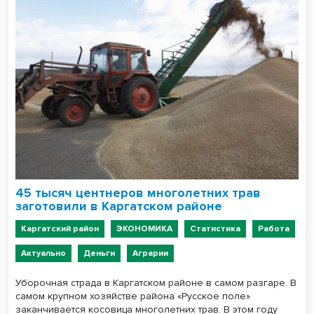
45 тысяч центнеров многолетних трав
заготовили в Каргатском районе
Каргатский район
ЭКОНОМИКА
Статистика
Работа
Актуально
Деньги
Аграрии
Уборочная страда в Каргатском районе в самом разгаре. В
самом крупном хозяйстве района «Русское поле»
заканчивается косовица многолетних трав. В этом году