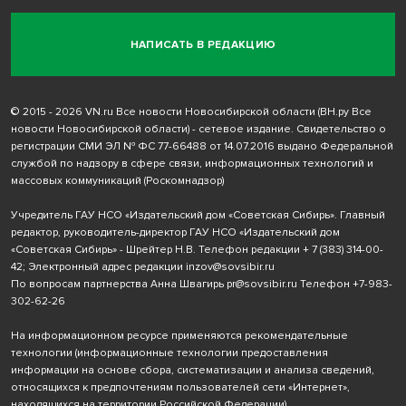
НАПИСАТЬ В РЕДАКЦИЮ
© 2015 - 2026 VN.ru Все новости Новосибирской области (ВН.ру Все
новости Новосибирской области) - сетевое издание. Свидетельство о
регистрации СМИ ЭЛ № ФС 77-66488 от 14.07.2016 выдано Федеральной
службой по надзору в сфере связи, информационных технологий и
массовых коммуникаций (Роскомнадзор)
Учредитель ГАУ НСО «Издательский дом «Советская Сибирь». Главный
редактор, руководитель-директор ГАУ НСО «Издательский дом
«Советская Сибирь» - Шрейтер Н.В. Телефон редакции
+ 7 (383) 314-00-
42
; Электронный адрес редакции
inzov@sovsibir.ru
По вопросам партнерства Анна Швагирь
pr@sovsibir.ru
Телефон
+7-983-
302-62-26
На информационном ресурсе применяются рекомендательные
технологии
(информационные технологии предоставления
информации на основе сбора, систематизации и анализа сведений,
относящихся к предпочтениям пользователей сети «Интернет»,
находящихся на территории Российской Федерации).