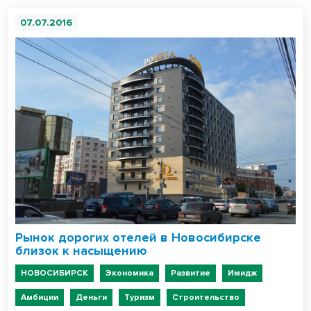
07.07.2016
Рынок дорогих отелей в Новосибирске
близок к насыщению
НОВОСИБИРСК
Экономика
Развитие
Имидж
Амбиции
Деньги
Туризм
Строительство