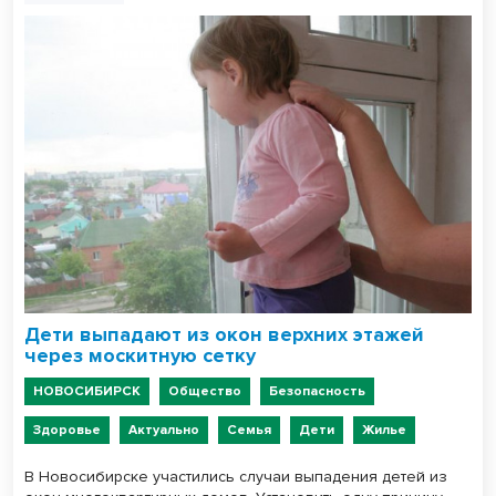
Дети выпадают из окон верхних этажей
через москитную сетку
НОВОСИБИРСК
Общество
Безопасность
Здоровье
Актуально
Семья
Дети
Жилье
В Новосибирске участились случаи выпадения детей из