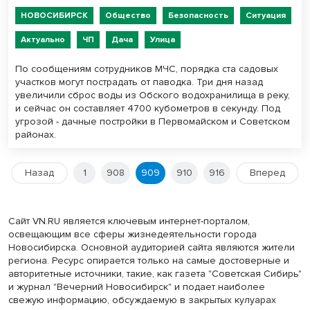
НОВОСИБИРСК
Общество
Безопасность
Ситуация
Актуально
ЧП
Дача
Улица
По сообщениям сотрудников МЧС, порядка ста садовых
участков могут пострадать от паводка. Три дня назад
увеличили сброс воды из Обского водохранилища в реку,
и сейчас он составляет 4700 кубометров в секунду. Под
угрозой - дачные постройки в Первомайском и Советском
районах.
Назад
1
908
909
910
916
Вперед
Сайт VN.RU является ключевым интернет-порталом,
освещающим все сферы жизнедеятельности города
Новосибирска. Основной аудиторией сайта являются жители
региона. Ресурс опирается только на самые достоверные и
авторитетные источники, такие, как газета "Советская Сибирь"
и журнал "Вечерний Новосибирск" и подает наиболее
свежую информацию, обсуждаемую в закрытых кулуарах