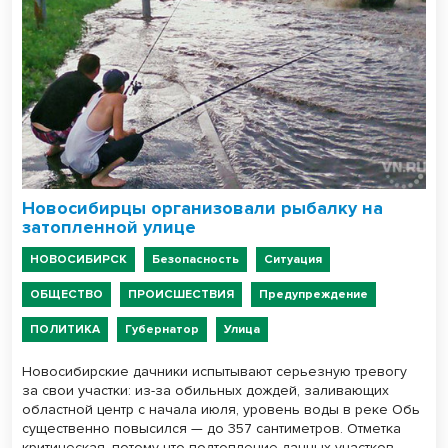
Новосибирцы организовали рыбалку на
затопленной улице
НОВОСИБИРСК
Безопасность
Ситуация
ОБЩЕСТВО
ПРОИСШЕСТВИЯ
Предупреждение
ПОЛИТИКА
Губернатор
Улица
Новосибирские дачники испытывают серьезную тревогу
за свои участки: из-за обильных дождей, заливающих
областной центр с начала июля, уровень воды в реке Обь
существенно повысился — до 357 сантиметров. Отметка
критическая, потому что подтопление дачных участков