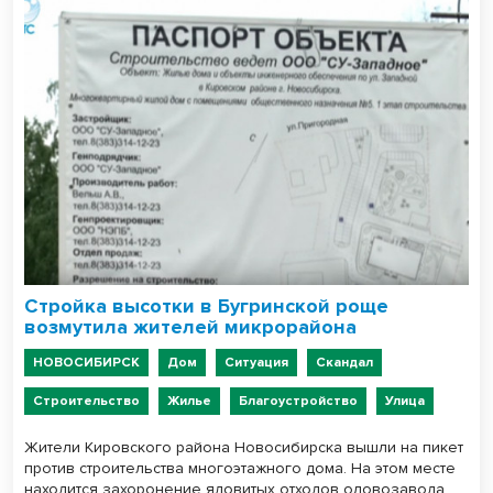
Стройка высотки в Бугринской роще
возмутила жителей микрорайона
НОВОСИБИРСК
Дом
Ситуация
Скандал
Строительство
Жилье
Благоустройство
Улица
Жители Кировского района Новосибирска вышли на пикет
против строительства многоэтажного дома. На этом месте
находится захоронение ядовитых отходов оловозавода.