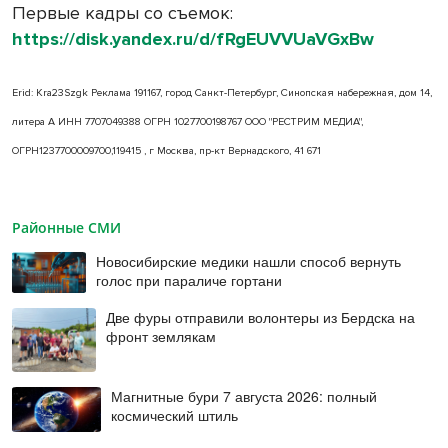
Первые кадры со съемок:
https://disk.yandex.ru/d/fRgEUVVUaVGxBw
Erid: Kra23Szgk Реклама 191167, город Санкт-Петербург, Синопская набережная, дом 14,
литера А ИНН 7707049388 ОГРН 1027700198767 ООО "РЕСТРИМ МЕДИА",
ОГРН1237700009700,119415 , г Москва, пр-кт Вернадского, 41 671
Районные СМИ
Новосибирские медики нашли способ вернуть
голос при параличе гортани
Две фуры отправили волонтеры из Бердска на
фронт землякам
Магнитные бури 7 августа 2026: полный
космический штиль