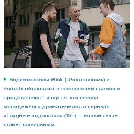
Видеосервисы Wink («Ростелеком») и
more.tv объявляют о завершении съемок и
представляют тизер пятого сезона
молодежного драматического сериала
«Трудные подростки» (18+) — новый сезон
станет финальным.