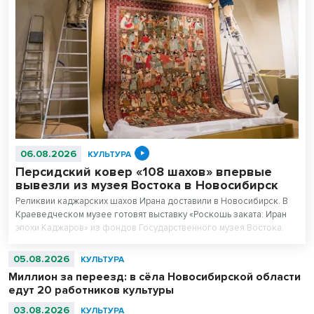
06.08.2026
КУЛЬТУРА
Персидский ковер «108 шахов» впервые
вывезли из музея Востока в Новосибирск
Реликвии каджарских шахов Ирана доставили в Новосибирск. В
Краеведческом музее готовят выставку «Роскошь заката: Иран
эпохи Каджаров» из фондов Государственного музея Востока.
Центральным экспонатом выставки станет персидский ковер,
сотканный для последнего шаха династии – 11-летнего Султан
05.08.2026
КУЛЬТУРА
Ахмад Шаха.
Миллион за переезд: в сёла Новосибирской области
едут 20 работников культуры
03.08.2026
КУЛЬТУРА