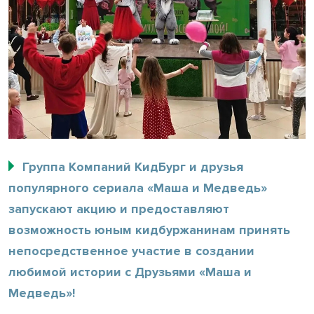
Группа Компаний КидБург и друзья
популярного сериала «Маша и Медведь»
запускают акцию и предоставляют
возможность юным кидбуржанинам принять
непосредственное участие в создании
любимой истории с Друзьями «Маша и
Медведь»!