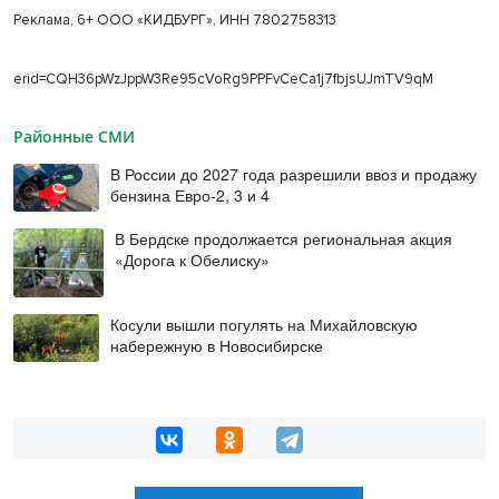
Реклама, 6+ ООО «КИДБУРГ», ИНН 7802758313
erid=CQH36pWzJppW3Re95cVoRg9PPFvCeCa1j7fbjsUJmTV9qM
Районные СМИ
В России до 2027 года разрешили ввоз и продажу
бензина Евро-2, 3 и 4
В Бердске продолжается региональная акция
«Дорога к Обелиску»
Косули вышли погулять на Михайловскую
набережную в Новосибирске