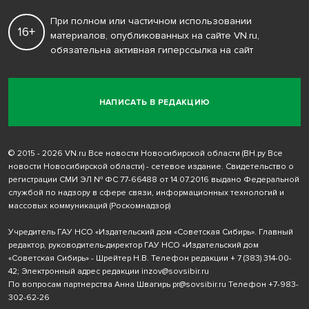
При полном или частичном использовании
16+
материалов, опубликованных на сайте VN.ru,
обязательна активная гиперссылка на сайт
НАПИСАТЬ В РЕДАКЦИЮ
© 2015 - 2026 VN.ru Все новости Новосибирской области (ВН.ру Все
новости Новосибирской области) - сетевое издание. Свидетельство о
регистрации СМИ ЭЛ № ФС 77-66488 от 14.07.2016 выдано Федеральной
службой по надзору в сфере связи, информационных технологий и
массовых коммуникаций (Роскомнадзор)
Учредитель ГАУ НСО «Издательский дом «Советская Сибирь». Главный
редактор, руководитель-директор ГАУ НСО «Издательский дом
«Советская Сибирь» - Шрейтер Н.В. Телефон редакции
+ 7 (383) 314-00-
42
; Электронный адрес редакции
inzov@sovsibir.ru
По вопросам партнерства Анна Швагирь
pr@sovsibir.ru
Телефон
+7-983-
302-62-26