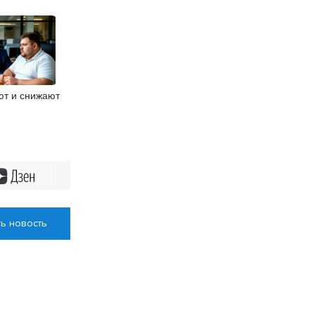
ют и снижают
Дзен
ь новость