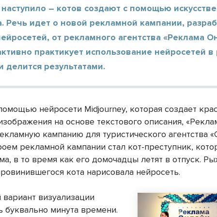
 наступило – котов создают с помощью искусств
. Речь идет о новой рекламной кампании, разра
ейросетей, от рекламного агентства «Реклама О
активно практикует использование нейросетей в
и делится результатами.
 помощью нейросети Midjourney, которая создает кра
изображения на основе текстового описания, «Рекла
рекламную кампанию для туристического агентства 
ероем рекламной кампании стал кот-преступник, кот
ма, в то время как его домочадцы летят в отпуск. Р
ровинившегося кота нарисовала нейросеть.
 вариант визуализации
ь буквально минута времени.