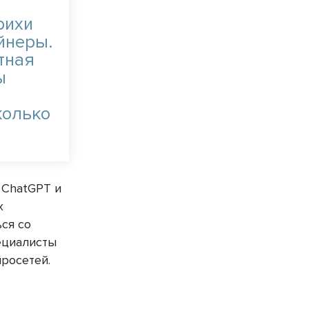
рихи
йнеры.
тная
ы
колько
 ChatGPT и
х
ся со
пециалисты
росетей.