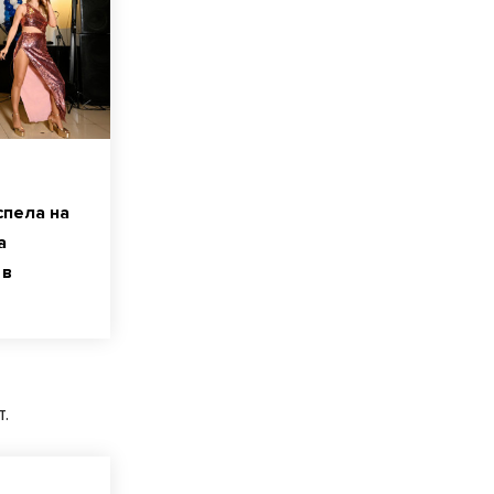
спела на
а
 в
.