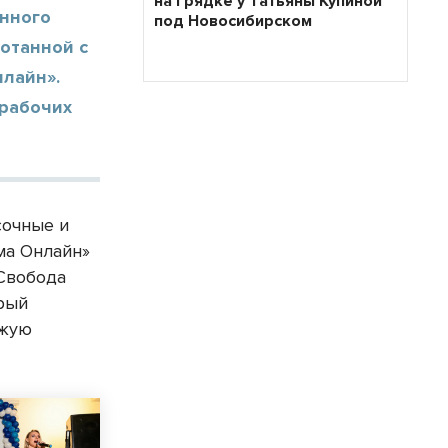
на грядке у Татьяны Купиной
енного
под Новосибирском
ботанной с
нлайн».
 рабочих
сочные и
ма Онлайн»
«Свобода
орый
ыжую