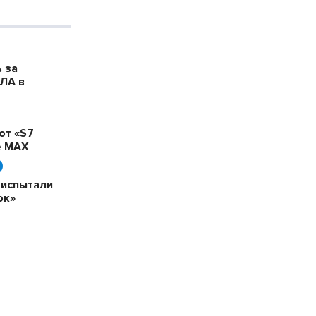
 за
ЛА в
бот «S7
е MAX
 испытали
ок»