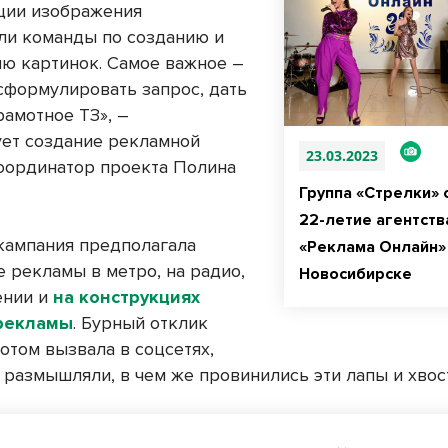
ции изображения
ли команды по созданию и
ю картинок. Самое важное –
сформулировать запрос, дать
рамотное ТЗ», –
ет создание рекламной
23.03.2023
оординатор проекта Полина
Группа «Стрелки» 
22-летие агентств
кампания предполагала
«Реклама Онлайн»
 рекламы в метро, на радио,
Новосибирске
ении и
на конструкциях
рекламы
. Бурный отклик
отом вызвала в соцсетях,
 размышляли, в чем же провинились эти лапы и хвост