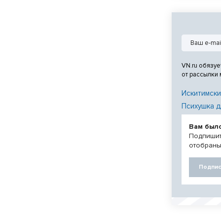
VN.ru обязуе
от рассылки
Искитимски
Психушка д
Вам был
Подпишит
отобраны
Подпис