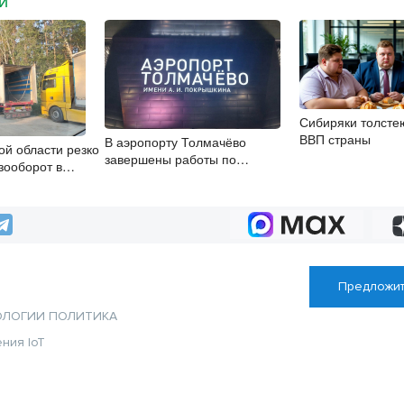
МИ
Сибиряки толсте
ВВП страны
В аэропорту Толмачёво
ой области резко
завершены работы по
зооборот в
бетонированию рулежных
х
дорожек
Предложит
ОЛОГИИ
ПОЛИТИКА
ения
IoT