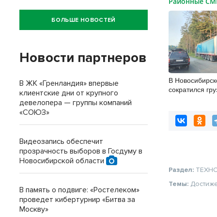
Районные С
БОЛЬШЕ НОВОСТЕЙ
Новости партнеров
В Новосибирск
В ЖК «Гренландия» впервые
сократился гру
клиентские дни от крупного
автоперевозка
девелопера — группы компаний
«СОЮЗ»
Видеозапись обеспечит
прозрачность выборов в Госдуму в
Новосибирской области
Раздел:
ТЕХН
Темы:
Достиж
В память о подвиге: «Ростелеком»
проведет кибертурнир «Битва за
Москву»