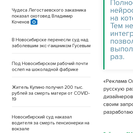
Полно
нейро
Чудеса Легостаевского заказника
показал охотовед Владимир
на ко
Коченов
Тем н
интег
позво
В Новосибирске перенесли суд над
заболевшим экс-гаишником Гусевым
выпол
раз.
Под Новосибирском рабочий почти
ослеп на шоколадной фабрике
«Реклама О
Житель Купино получил 200 тыс.
русскую раз
рублей за смерть матери от COVID-
дизайнеров
19
своим запр
разработаю
Новосибирский суд наказал
водителя за смерть пенсионерки на
вокзале