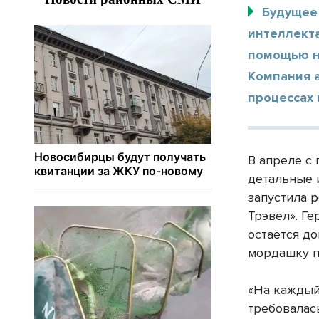
Будущее
интеллекта
помощью н
Компания 
процессах 
В апреле с
детальные 
запустила 
Трэвел». Г
остаётся до
мордашку п
«На каждый
требовалас