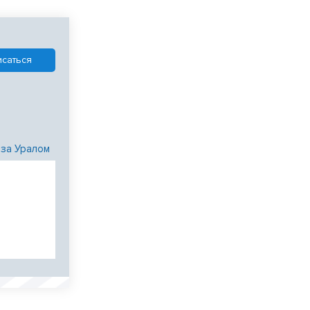
 за Уралом
и