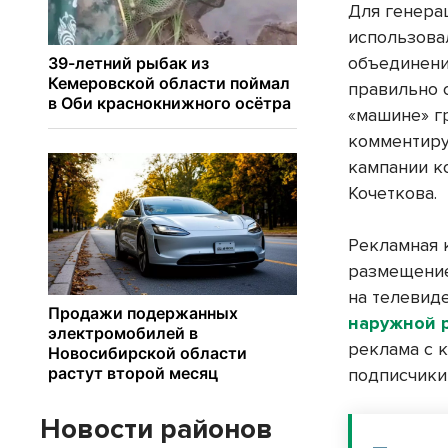
Для генера
использова
объединени
правильно 
«машине» г
комментиру
кампании к
Кочеткова.
Рекламная 
размещение
на телевид
наружной 
реклама с к
подписчики
Новости районов